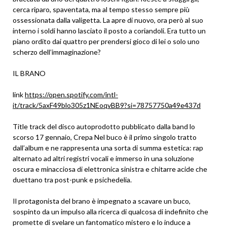
cerca riparo, spaventata, ma al tempo stesso sempre più
ossessionata dalla valigetta. La apre di nuovo, ora però al suo
interno i soldi hanno lasciato il posto a coriandoli. Era tutto un
piano ordito dai quattro per prendersi gioco di lei o solo uno
scherzo dell’immaginazione?
IL BRANO
link
https://open.spotify.com/intl-
it/track/5axF49blo305z1NEoqvBB9?si=78757750a49e437d
Title track del disco autoprodotto pubblicato dalla band lo
scorso 17 gennaio, Crepa Nel buco è il primo singolo tratto
dall’album e ne rappresenta una sorta di summa estetica: rap
alternato ad altri registri vocali e immerso in una soluzione
oscura e minacciosa di elettronica sinistra e chitarre acide che
duettano tra post-punk e psichedelia.
Il protagonista del brano è impegnato a scavare un buco,
sospinto da un impulso alla ricerca di qualcosa di indefinito che
promette di svelare un fantomatico mistero e lo induce a