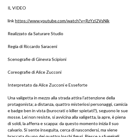
IL VIDEO
link
https://www.youtube.com/watch?v=RzYzI2VsNik
Realizzato da Saturare Studio
Regia di Riccardo Saraceni
Scenografie di Ginevra Scipioni
Coreografie di Alice Zucconi
Interpretato da Alice Zucconi e Esseforte
Una valigetta in mezzo alla strada attira l’attenzione della
protagonista; a distanza, quattro misteriosi personaggi, camicia
e badge ben in vista (burocrati o killer spietati?), seguono le sue
mosse. Lei non resiste, si avvicina alla valigetta, la apre, è piena
di soldi, la afferra e scappa: da questo momento inizia il suo
calvario. Si sente inseguita, cerca di nascondersi, ma viene
braccata da uno dei quattro loschi figuri. Riesce a sfuggirgli,