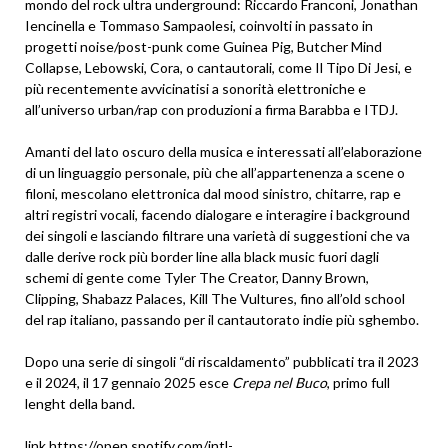
mondo del rock ultra underground: Riccardo Franconi, Jonathan
Iencinella e Tommaso Sampaolesi, coinvolti in passato in
progetti noise/post-punk come Guinea Pig, Butcher Mind
Collapse, Lebowski, Cora, o cantautorali, come Il Tipo Di Jesi, e
più recentemente avvicinatisi a sonorità elettroniche e
all’universo urban/rap con produzioni a firma Barabba e ITDJ.
Amanti del lato oscuro della musica e interessati all’elaborazione
di un linguaggio personale, più che all’appartenenza a scene o
filoni, mescolano elettronica dal mood sinistro, chitarre, rap e
altri registri vocali, facendo dialogare e interagire i background
dei singoli e lasciando filtrare una varietà di suggestioni che va
dalle derive rock più border line alla black music fuori dagli
schemi di gente come Tyler The Creator, Danny Brown,
Clipping, Shabazz Palaces, Kill The Vultures, fino all’old school
del rap italiano, passando per il cantautorato indie più sghembo.
Dopo una serie di singoli “di riscaldamento” pubblicati tra il 2023
e il 2024, il 17 gennaio 2025 esce
Crepa nel Buco
, primo full
lenght della band.
link
https://open.spotify.com/intl-