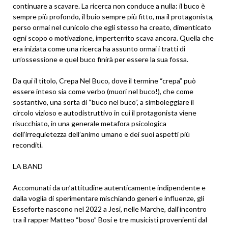
continuare a scavare. La ricerca non conduce a nulla: il buco è
sempre più profondo, il buio sempre più fitto, ma il protagonista,
perso ormai nel cunicolo che egli stesso ha creato, dimenticato
ogni scopo o motivazione, imperterrito scava ancora. Quella che
era iniziata come una ricerca ha assunto ormai i tratti di
un’ossessione e quel buco finirà per essere la sua fossa.
Da qui il titolo, Crepa Nel Buco, dove il termine “crepa” può
essere inteso sia come verbo (muori nel buco!), che come
sostantivo, una sorta di “buco nel buco”, a simboleggiare il
circolo vizioso e autodistruttivo in cui il protagonista viene
risucchiato, in una generale metafora psicologica
dell’irrequietezza dell’animo umano e dei suoi aspetti più
reconditi.
LA BAND
Accomunati da un’attitudine autenticamente indipendente e
dalla voglia di sperimentare mischiando generi e influenze, gli
Esseforte nascono nel 2022 a Jesi, nelle Marche, dall’incontro
tra il rapper Matteo “boso” Bosi e tre musicisti provenienti dal