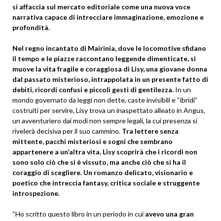
si affaccia sul mercato editoriale come una nuova voce
narrativa capace di intrecciare immaginazione, emozione e
profondità.
Nel regno incantato di Mairinia, dove le locomotive sfidano
il tempo e le piazze raccontano leggende dimenticate, si
muove la vita fragile e coraggiosa di Lisy, una giovane donna
dal passato misterioso, intrappolata in un presente fatto di
debiti, ricordi confusi e piccoli gesti di gentilezza.
In un
mondo governato da leggi non dette, caste invisibili e “ibridi”
costruiti per servire, Lisy trova un inaspettato alleato in Angus,
un avventuriero dai modi non sempre legali, la cui presenza si
rivelerà decisiva per il suo cammino.
Tra lettere senza
mittente, pacchi misteriosi e sogni che sembrano
appartenere a un’altra vita, Lisy scoprirà che i ricordi non
sono solo ciò che si è vissuto, ma anche ciò che si ha il
coraggio di scegliere. Un romanzo delicato, visionario e
poetico che intreccia fantasy, critica sociale e struggente
introspezione.
“Ho scritto questo libro in un periodo in cui
avevo una gran