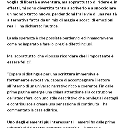
voglia di libertà e avventura, ma soprattutto di ridere e, in
effetti, mi sono divertita tanto a scriverlo e a snocciolare
un mondo tutto nuovo, perdendomi fra le vie di una realtà
alternativa fatta da un mix di magia e scorci di emozioni
reali
– ha dichiarato l’autrice.
La mia speranza è che possiate perdervici ed innamorarvene
come ho imparato a fare io, pregi e difetti inclusi.
Ma, soprattutto, che vi possa
ricordare che l’importante è
essere felici
”.
“L’opera si distingue per
una scrittura immersiva e
fortemente evocativa
, capace di accompagnare il lettore
all’interno di un universo narrativo ricco e coerente. Fin dalle
prime pagine emerge una chiara attenzione alla costruzione
dell’atmosfera, con uno stile descrittivo che privilegia i dettagli
e contribuisce a creare una sensazione di continuità – ha
commentato la casa editrice.
Uno degli elementi più interessanti
– emersi fin dalle prime
valutazioni del nostro comitato editoriale –
è proprio