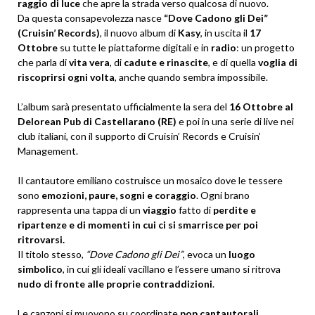
raggio di luce
che apre la strada verso qualcosa di nuovo.
Da questa consapevolezza nasce
“Dove Cadono gli Dei”
(Cruisin’ Records)
, il nuovo album di
Kasy
, in uscita il
17
Ottobre
su tutte le piattaforme digitali e in
radio
: un progetto
che parla di
vita vera
, di
cadute e rinascite
, e di quella
voglia di
riscoprirsi ogni volta
, anche quando sembra impossibile.
L’album sarà presentato ufficialmente la sera del
16 Ottobre al
Delorean Pub di Castellarano (RE)
e poi in una serie di live nei
club italiani, con il supporto di Cruisin’ Records e Cruisin’
Management.
Il cantautore emiliano costruisce un mosaico dove le tessere
sono
emozioni, paure, sogni e coraggio
. Ogni brano
rappresenta una tappa di un
viaggio
fatto di
perdite e
ripartenze e di momenti in cui ci si smarrisce per poi
ritrovarsi.
Il titolo stesso,
“Dove Cadono gli Dei”
, evoca un
luogo
simbolico
, in cui gli ideali vacillano e l’essere umano si ritrova
nudo di fronte alle proprie contraddizioni
.
Le canzoni si muovono su coordinate
pop cantautorali