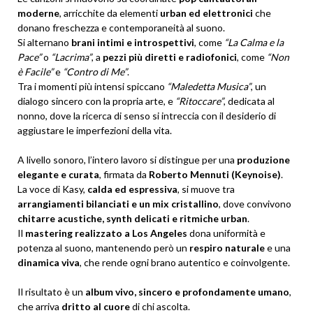
moderne
, arricchite da elementi
urban ed elettronici
che
donano freschezza e contemporaneità al suono.
Si alternano
brani intimi e introspettivi
, come
“La Calma e la
Pace”
o
“Lacrima”
, a
pezzi più diretti e radiofonici
, come
“Non
è Facile”
e
“Contro di Me”
.
Tra i momenti più intensi spiccano
“Maledetta Musica”
, un
dialogo sincero con la propria arte, e
“Ritoccare”
, dedicata al
nonno, dove la ricerca di senso si intreccia con il desiderio di
aggiustare le imperfezioni della vita.
A livello sonoro, l’intero lavoro si distingue per una
produzione
elegante e curata
, firmata da
Roberto Mennuti (Keynoise)
.
La voce di Kasy,
calda ed espressiva
, si muove tra
arrangiamenti bilanciati e un mix cristallino
, dove convivono
chitarre acustiche, synth delicati e ritmiche urban
.
Il
mastering realizzato a Los Angeles
dona uniformità e
potenza al suono, mantenendo però un
respiro naturale
e una
dinamica viva
, che rende ogni brano autentico e coinvolgente.
Il risultato è un
album vivo, sincero e profondamente umano
,
che arriva
dritto al cuore
di chi ascolta.