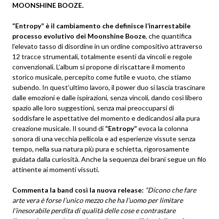
MOONSHINE BOOZE.
“Entropy” è il cambiamento che definisce l’inarrestabile
processo evolutivo dei Moonshine Booze
, che quantifica
l’elevato tasso di disordine in un ordine compositivo attraverso
12 tracce strumentali, totalmente esenti da vincoli e regole
convenzionali. L’album si propone di riscattare il momento
storico musicale, percepito come futile e vuoto, che stiamo
subendo. In quest’ultimo lavoro, il power duo si lascia trascinare
dalle emozioni e dalle ispirazioni, senza vincoli, dando così libero
spazio alle loro suggestioni, senza mai preoccuparsi di
soddisfare le aspettative del momento e dedicandosi alla pura
creazione musicale. Il sound di
“Entropy”
evoca la colonna
sonora di una vecchia pellicola e ad esperienze vissute senza
tempo, nella sua natura più pura e schietta, rigorosamente
guidata dalla curiosità. Anche la sequenza dei brani segue un filo
attinente ai momenti vissuti.
Commenta la band così la nuova release:
“Dicono che fare
arte vera è forse l’unico mezzo che ha l’uomo per limitare
l’inesorabile perdita di qualità delle cose e contrastare