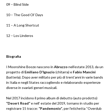
09 – Blind Side
10 – The Good Ol’ Days
11 – A Long Shortcut
12 – Los Linderos
Biografia
I Moonshine Booze nascono in
Abruzzo
nell’estate 2013, da un
progetto di
Emiliano D’Ignazio
(chitarra) e
Fabio Mancini
(batteria). Dopo aver militato per più di trent’anni in varie bands
in Italia e negli States raccogliendo e rielaborando esperienze
diverse in svariati generi musicali.
Nel 2017 incidono il primo album di debutto (auto prodotto)
“Desert Road”
e nell’ estate del 2019, tornano in studio per
registrare 15 tracce:
“Pandemonio”
, per l’etichetta “Overdub