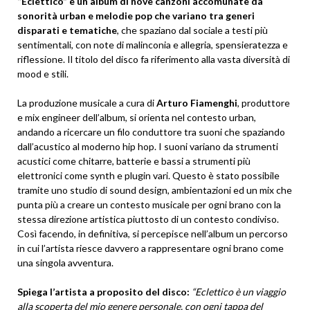
“Eclettico” è un album di nove canzoni accomunate da
sonorità urban e melodie pop che variano tra generi
disparati e tematiche
, che spaziano dal sociale a testi più
sentimentali, con note di malinconia e allegria, spensieratezza e
riflessione. Il titolo del disco fa riferimento alla vasta diversità di
mood e stili.
La produzione musicale a cura di
Arturo Fiamenghi
, produttore
e mix engineer dell’album, si orienta nel contesto urban,
andando a ricercare un filo conduttore tra suoni che spaziando
dall’acustico al moderno hip hop. I suoni variano da strumenti
acustici come chitarre, batterie e bassi a strumenti più
elettronici come synth e plugin vari. Questo è stato possibile
tramite uno studio di sound design, ambientazioni ed un mix che
punta più a creare un contesto musicale per ogni brano con la
stessa direzione artistica piuttosto di un contesto condiviso.
Così facendo, in definitiva, si percepisce nell’album un percorso
in cui l’artista riesce davvero a rappresentare ogni brano come
una singola avventura.
Spiega l’artista a proposito del disco:
“Eclettico è un viaggio
alla scoperta del mio genere personale, con ogni tappa del