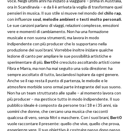
voce. Negli ultimi anni ha iniziato a viaggiare – prima in Australia,
ora in Scandinavia – e da lì è arrivata la voglia di trasformare quei
pensieri in musica. Il suo stile si muove nel mondo del
chilo rap
,
con influenze
soul
,
melodie ambient
e
testi molto personali
.
Le sue canzoni parlano di viaggi, relazioni complesse, emozioni
vere e momenti di cambiamento. Non ha una formazione
musicale e non suona strumenti, ma lavora in modo
indipendente con più producer che lo supportano nella
produzione dei suoi brani. Vorrebbe inoltre iniziare qualche
lezione di canto per ampliare le sue possibilità artistiche e
sperimentare di più.
Bert0
è cresciuto ascoltando artisti come
Fibra e Marra, ma non ha mai seguito una sola direzione: ha
sempre ascoltato di tutto, lasciandosi ispirare da ogni genere.
Anche se il rap resta il punto di partenza, le melodie e le
atmosfere morbide sono ormai parte integrante del suo suono.
Non ha un team strutturato alle spalle – al momento lavora con
più producer – ma gestisce tutto in modo indipendente. Il suo
pubblico ideale è composto da persone tra i 18 e i 35 anni, sia
uomini che donne, che cercano una musica che racconti
qualcosa di vero, senza filtri o maschere. Con i suoi brani,
Bert0
vuole raccontare il presente: quello che vive, quello che prova,
esperienze vere. Il suo obiettivo è costruire passo dopo passo