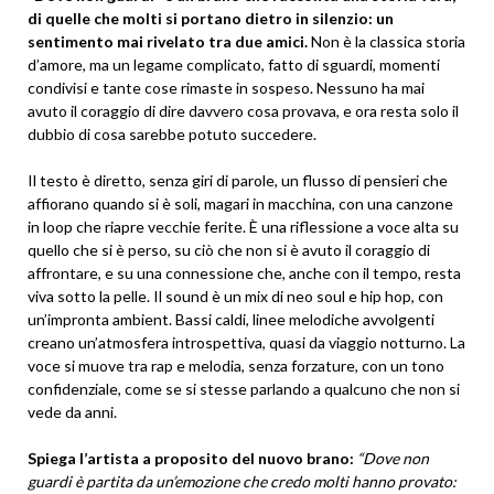
di quelle che molti si portano dietro in silenzio: un
sentimento mai rivelato tra due amici.
Non è la classica storia
d’amore, ma un legame complicato, fatto di sguardi, momenti
condivisi e tante cose rimaste in sospeso. Nessuno ha mai
avuto il coraggio di dire davvero cosa provava, e ora resta solo il
dubbio di cosa sarebbe potuto succedere.
Il testo è diretto, senza giri di parole, un flusso di pensieri che
affiorano quando si è soli, magari in macchina, con una canzone
in loop che riapre vecchie ferite. È una riflessione a voce alta su
quello che si è perso, su ciò che non si è avuto il coraggio di
affrontare, e su una connessione che, anche con il tempo, resta
viva sotto la pelle. Il sound è un mix di neo soul e hip hop, con
un’impronta ambient. Bassi caldi, linee melodiche avvolgenti
creano un’atmosfera introspettiva, quasi da viaggio notturno. La
voce si muove tra rap e melodia, senza forzature, con un tono
confidenziale, come se si stesse parlando a qualcuno che non si
vede da anni.
Spiega l’artista a proposito del nuovo brano:
“Dove non
guardi è partita da un’emozione che credo molti hanno provato: