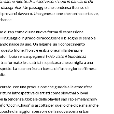
sanno niente, di chi scrive con i nodi in pancia, di chi
 discografia
». Un passaggio che condensa il senso di
 di provarci davvero. Una generazione che non ha certezze,
 chance.
ano di rap come di una nuova forma di espressione
di linguaggio in grado di raccogliere il bisogno di senso e
quando nasce da uno. Un legame, un riconoscimento
questo filone. Non c’è esibizione, millanteria, né
ato il buio senza spegnersi («
Ho visto il buio senza
a trasformato le cicatrici in qualcosa che somiglia a una
spetto. La sua non è una ricerca di flash o gloria effimera,
lta.
e curato, con una produzione che guarda alle atmosfere
ittura introspettiva di artisti come slowthai o loyal
on la tendenza globale delle playlist sad rap e melancholy
ify
. “Occhi Chiusi” si ascolta per quello che dice, ma anche
 proposte di maggior spessore della nuova scena urban