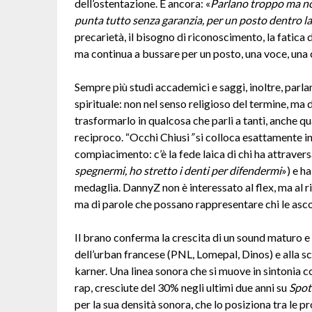
dell’ostentazione. E ancora: «
Parlano troppo ma non 
punta tutto senza garanzia, per un posto dentro la
precarietà, il bisogno di riconoscimento, la fatica
ma continua a bussare per un posto, una voce, una
Sempre più studi accademici e saggi, inoltre, parl
spirituale: non nel senso religioso del termine, ma 
trasformarlo in qualcosa che parli a tanti, anche 
reciproco. “Occhi Chiusi
”
si colloca esattamente in 
compiacimento: c’è la fede laica di chi ha attravers
spegnermi, ho stretto i denti per difendermi
») e h
medaglia. DannyZ non è interessato al flex, ma al ri
ma di parole che possano rappresentare chi le asco
Il brano conferma la crescita di un sound maturo 
dell’urban francese (PNL, Lomepal, Dinos) e alla scr
karner. Una linea sonora che si muove in sintonia c
rap, cresciute del 30% negli ultimi due anni su
Spot
per la sua densità sonora, che lo posiziona tra le