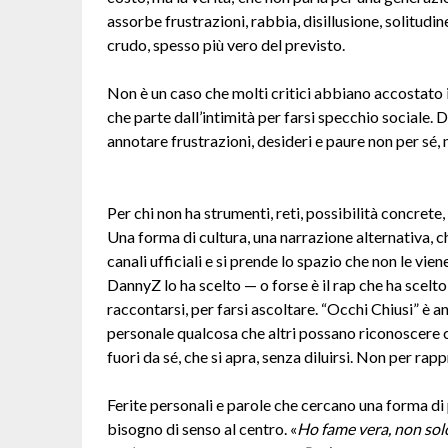
assorbe frustrazioni, rabbia, disillusione, solitudi
crudo, spesso più vero del previsto.
Non è un caso che molti critici abbiano accostato i
che parte dall’intimità per farsi specchio sociale. D
annotare frustrazioni, desideri e paure non per sé, 
Per chi non ha strumenti, reti, possibilità concrete,
Una forma di cultura, una narrazione alternativa, c
canali ufficiali e si prende lo spazio che non le vien
DannyZ lo ha scelto — o forse è il rap che ha scelt
raccontarsi, per farsi ascoltare. “Occhi Chiusi” è a
personale qualcosa che altri possano riconoscere 
fuori da sé, che si apra, senza diluirsi. Non per rapp
Ferite personali e parole che cercano una forma di
bisogno di senso al centro. «
Ho fame vera, non sol