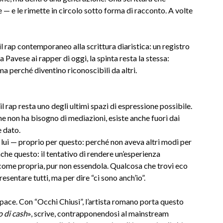
ne — e le rimette in circolo sotto forma di racconto. A volte
l rap contemporaneo alla scrittura diaristica: un registro
a Pavese ai rapper di oggi, la spinta resta la stessa:
ma perché diventino riconoscibili da altri.
 il rap resta uno degli ultimi spazi di espressione possibile.
he non ha bisogno di mediazioni, esiste anche fuori dai
e dato.
o lui — proprio per questo: perché non aveva altri modi per
nche questo: il tentativo di rendere un’esperienza
come propria, pur non essendola. Qualcosa che trovi eco
resentare tutti, ma per dire “ci sono anch’io”.
 pace. Con “Occhi Chiusi”, l’artista romano porta questo
o di cash
», scrive, contrapponendosi al mainstream