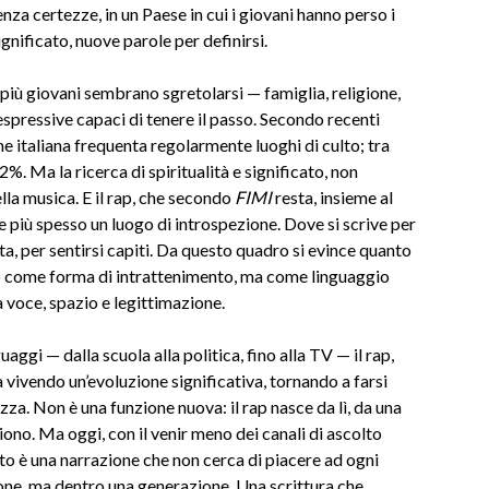
nza certezze, in un Paese in cui i giovani hanno perso i
gnificato, nuove parole per definirsi.
r i più giovani sembrano sgretolarsi — famiglia, religione,
espressive capaci di tenere il passo. Secondo recenti
 italiana frequenta regolarmente luoghi di culto; tra
%. Ma la ricerca di spiritualità e significato, non
ella musica. E il rap, che secondo
FIMI
resta, insieme al
re più spesso un luogo di introspezione. Dove si scrive per
lta, per sentirsi capiti. Da questo quadro si evince quanto
lo come forma di intrattenimento, ma come linguaggio
a voce, spazio e legittimazione.
aggi — dalla scuola alla politica, fino alla TV — il rap,
a vivendo un’evoluzione significativa, tornando a farsi
. Non è una funzione nuova: il rap nasce da lì, da una
iono. Ma oggi, con il venir meno dei canali di ascolto
ltato è una narrazione che non cerca di piacere ad ogni
ione, ma dentro una generazione. Una scrittura che