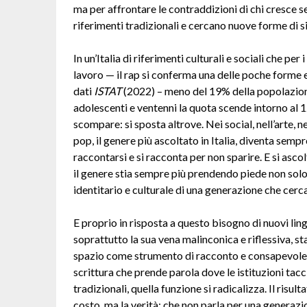
ma per affrontare le contraddizioni di chi cresce se
riferimenti tradizionali e cercano nuove forme di si
In un’Italia di riferimenti culturali e sociali che pe
lavoro — il rap si conferma una delle poche forme 
dati
ISTAT
(2022) – meno del 19% della popolazione
adolescenti e ventenni la quota scende intorno al 12
scompare: si sposta altrove. Nei social, nell’arte, n
pop, il genere più ascoltato in Italia, diventa semp
raccontarsi e si racconta per non sparire. E si asco
il genere stia sempre più prendendo piede non so
identitario e culturale di una generazione che cerc
E proprio in risposta a questo bisogno di nuovi lingu
soprattutto la sua vena malinconica e riflessiva, st
spazio come strumento di racconto e consapevolezza
scrittura che prende parola dove le istituzioni tacc
tradizionali, quella funzione si radicalizza. Il risu
costo, ma la verità; che non parla per una generaz