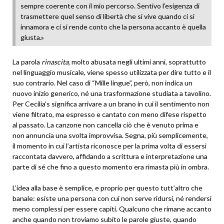
sempre coerente con il mio percorso. Sentivo l’esigenza di
trasmettere quel senso di libertà che si vive quando ci si
innamora e ci si rende conto che la persona accanto è quella
giusta.»
La parola
rinascita
, molto abusata negli ultimi anni, soprattutto
nel linguaggio musicale, viene spesso utilizzata per dire tutto e il
suo contrario. Nel caso di “Mille lingue”, però, non indica un
nuovo inizio generico, né una trasformazione studiata a tavolino.
Per Cecilia’s significa arrivare a un brano in cui il sentimento non
viene filtrato, ma espresso e cantato con meno difese rispetto
al passato. La canzone non cancella ciò che è venuto prima e
non annuncia una svolta improvvisa. Segna, più semplicemente,
il momento in cui l’artista riconosce per la prima volta di essersi
raccontata davvero, affidando a scrittura e interpretazione una
parte di sé che fino a questo momento era rimasta più in ombra.
L’idea alla base è semplice, e proprio per questo tutt’altro che
banale: esiste una persona con cui non serve ridursi, né rendersi
meno complessi per essere capiti. Qualcuno che rimane accanto
anche quando non troviamo subito le parole giuste, quando