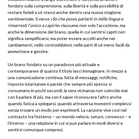
fondato sulla comprensione, sulla libertà e sulla possibilità di
restare fedeli a sé stessi anche dentro una nuova stagione
sentimentale. Il verso «
So che posso parlarti in mille lingue e
rimarresti l’unico a capirle
» riassume non solo l’accezione, ma
anche la dimensione del brano, quella in cui sentirsi capiti non
significa semplificarsi, ma poter essere accolti anche nei
cambiamenti, nelle contraddizioni, nelle parti di sé meno facili da
ammettere e gestire.
Un brano fondato su un paradosso più attuale e
contemporaneo di quanto il titolo lasci immaginare. In mezzo a
una comunicazione continua, fatta di messaggi, notifiche,
risposte istantanee e parole che sempre più spesso si
consumano in pochi secondi, la vera vicinanza non coincide mai
con il parlare di più, ma con il saper riconoscere l’altro anche
quando fatica a spiegarsi, quando attraversa momenti complessi
senza trovare un modo per esprimerli. La canzone vive così nel
contrasto tra l’esterno – un mondo veloce, saturo, connesso – e
l’interno – una relazione in cui si può parlare in modi diversi e
sentirsi comunque compresi.