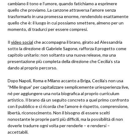
cambiano il tono e l’umore, quando fatichiamo a esprimere
quello che proviamo. La canzone attraversa l’amore senza
trasformarlo in una promessa enorme, rendendolo esattamente
quello che è: il luogo in cui possiamo smettere, almeno per un
momento, di tradurci per essere compresi.
Il
video social
che accompagna il brano, girato ad Alessandria
sotto la direzione di Gabriele Sagone, rafforza il progetto come
capitolo unitario: non soltanto una nuova release, ma una
presentazione più completa della direzione che Cecilia’s sta
dando al proprio percorso.
Dopo Napoli, Roma e Milano accanto a Briga, Cecilia’s non usa
“Mille lingue” per capitalizzare semplicemente un’esperienza live,
né per aggiungere una nota biografica al proprio curriculum
artistico. Il brano dà un seguito concreto a quel primo confronto
con il pubblico e ci ricorda che l’amore è rispetto, comprensione,
libertà, riconoscimento. Non il bisogno di essere scelti
nonostante le proprie parti più difficili, ma la possibilità di non
doverle tradurre ogni volta per renderle – e rendersi –
accettabili.