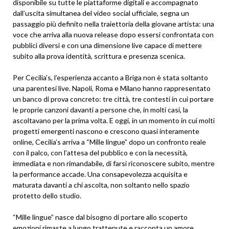
disponibile su tutte le piattaforme digitali e accompagnato
dall’uscita simultanea del video social ufficiale, segna un
passaggio più definito nella traiettoria della giovane artista: una
voce che arriva alla nuova release dopo essersi confrontata con
pubblici diversi e con una dimensione live capace di mettere
subito alla prova identità, scrittura e presenza scenica.
Per Cecilia’s, l’esperienza accanto a Briga non è stata soltanto
una parentesi live. Napoli, Roma e Milano hanno rappresentato
un banco di prova concreto: tre città, tre contesti in cui portare
le proprie canzoni davanti a persone che, in molti casi, la
ascoltavano per la prima volta. E oggi, in un momento in cui molti
progetti emergenti nascono e crescono quasi interamente
online, Cecilia’s arriva a “Mille lingue” dopo un confronto reale
con il palco, con l’attesa del pubblico e con la necessità,
immediata e non rimandabile, di farsi riconoscere subito, mentre
la performance accade. Una consapevolezza acquisita e
maturata davanti a chi ascolta, non soltanto nello spazio
protetto dello studio.
“Mille lingue” nasce dal bisogno di portare allo scoperto
emozioni rimaste a lungo trattenute e racconta un amore