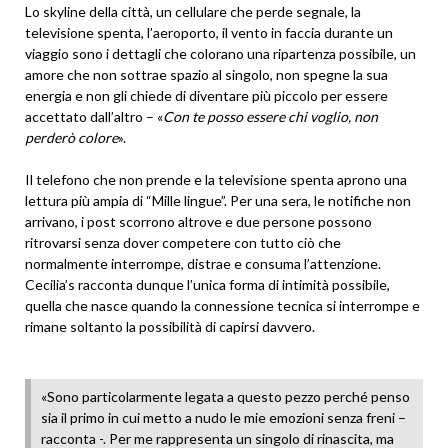
Lo skyline della città, un cellulare che perde segnale, la
televisione spenta, l’aeroporto, il vento in faccia durante un
viaggio sono i dettagli che colorano una ripartenza possibile, un
amore che non sottrae spazio al singolo, non spegne la sua
energia e non gli chiede di diventare più piccolo per essere
accettato dall’altro – «
Con te posso essere chi voglio, non
perderò colore
».
Il telefono che non prende e la televisione spenta aprono una
lettura più ampia di “Mille lingue”. Per una sera, le notifiche non
arrivano, i post scorrono altrove e due persone possono
ritrovarsi senza dover competere con tutto ciò che
normalmente interrompe, distrae e consuma l’attenzione.
Cecilia’s racconta dunque l’unica forma di intimità possibile,
quella che nasce quando la connessione tecnica si interrompe e
rimane soltanto la possibilità di capirsi davvero.
«Sono particolarmente legata a questo pezzo perché penso
sia il primo in cui metto a nudo le mie emozioni senza freni –
racconta -. Per me rappresenta un singolo di rinascita, ma