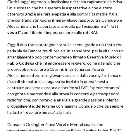
Clerici, raggiungendo la finalissima nel team capitanato da Arisa.
Un successo che ha superato le aspettative e che è stato
ottenuto grazie alla rara empatia e alla complicità madre-figlia
che contraddistinguono il meraviglioso rapporto tra Consuelo e
Alessandra, che ha portato anche alla partecipazione a
“I fatti
vostri”
con Tiberio Timperi, sempre sulle reti RAI.
Oggi il duo torna protagonista sulle scene grazie a un testo che
parla sia dell’amore tra di loro sia, in senso lato, per la vita, con un
arrangiamento pop contemporaneo firmato
Creativa Music di
Fabio Codega
che intende essere leggero, come il tempo che
si dovrebbe respirare a 15 anni. In sintonia con l’età di
Alessandra, interprete giovanissima ma dalla voce già intensa e
ricca di sfumature. La ragazza ha iniziato in questi mesi a
costruire una vera e propria esperienza LIVE, “sperimentando”
con grinta e mettendosi alla prova in concerti e partecipazioni
radiofoniche, con notevole energia e grande passione. Merito,
probabilmente, del legame con mamma Consuelo che da sempre
ha fatto “respirare musica” alla figlia.
Consuelo Orsingher è una Vocal e Mental coach, che
recentemente ha dato alle stampe il libro
“Io vivo felice. E tu
?”,