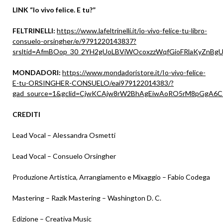
LINK “Io vivo felice. E tu?”
FELTRINELLI:
https://www.lafeltrinelli.it/io-vivo-felice-tu-libro-
consuelo-orsingher/e/9791220143837?
srsltid=AfmBOop_30_2YH2gUoLBViWOcoxzzWqfGioFRlaKyZnBgU
MONDADORI:
https://www.mondadoristore.it/Io-vivo-felice-
E-tu-ORSINGHER-CONSUELO/eai979122014383/?
gad_source=1&gclid=CjwKCAjw8rW2BhAgEiwAoRO5rM8pGgA6C
CREDITI
Lead Vocal – Alessandra Osmetti
Lead Vocal – Consuelo Orsingher
Produzione Artistica, Arrangiamento e Mixaggio – Fabio Codega
Mastering – Razik Mastering – Washington D. C.
Edizione – Creativa Music