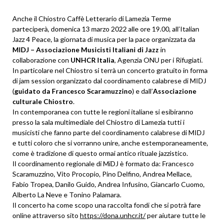
Anche il Chiostro Caffè Letterario di Lamezia Terme
parteciperà, domenica 13 marzo 2022 alle ore 19.00, all’Italian
Jazz 4 Peace, la giornata di musica per la pace organizzata da
MIDJ – Associazione Musicisti Italiani di Jazz
in
collaborazione con
UNHCR Italia
, Agenzia ONU per i Rifugiati.
In particolare nel Chiostro si terrà un concerto gratuito in forma
di jam session organizzato dal coordinamento calabrese di MIDJ
(
guidato da Francesco Scaramuzzino
) e dall’
Associazione
culturale Chiostro
.
In contemporanea con tutte le regioni italiane si esibiranno
presso la sala multimediale del Chiostro di Lamezia tutti i
musicisti che fanno parte del coordinamento calabrese di MIDJ
e tutti coloro che si vorranno unire, anche estemporaneamente,
come è tradizione di questo ormai antico rituale jazzistico.
Il coordinamento regionale di MiDJ è formato da: Francesco
Scaramuzzino, Vito Procopio, Pino Delfino, Andrea Mellace,
Fabio Tropea, Danilo Guido, Andrea Infusino, Giancarlo Cuomo,
Alberto La Neve e Tonino Palamara.
Il concerto ha come scopo una raccolta fondi che si potrà fare
online attraverso sito
https://dona.unhcr.it/
per aiutare tutte le