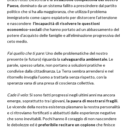
Paese
, dominato da un sistema fallito a prescindere dal partito
politico che si ha alla maggioranza, che utilizza il problema
immigratorio come capro espiatorio per distorcere l’attenzione
e nascondere
l’incapacità di risolvere le questioni
economico-sociali
che hanno portato ad un abbassamento del
potere d’acquisto delle famiglie e all’eliminazione progressiva del
ceto medio.
Fai quello che ti pare
: Uno delle problematiche del nostro
presente (e futuro) riguarda la
salvaguardia ambientale
. Le
parole, spesso urlate, non portano a soluzioni pratiche e
condivise dalla cittadinanza. La Terra sembra arrendersi e nel
ritornello invoglia l’uomo a trattarla senza rispetto, con la
speranza vana di una presa di coscienza collettiva.
Cade il velo
: Si sono fatti progressi negli ultimi anni ma ancora
emerge, soprattutto tra i giovani,
la paura di mostrarsi fragili
.
Le vicende della nostra esistenza plasmano la nostra personalità
e ci ritroviamo fortificati o abbattuti dalle esperienze negative
che sono inevitabili. Pochi hanno il coraggio di non nascondere
le debolezze ed è
preferibile recitare un copione
che finisce