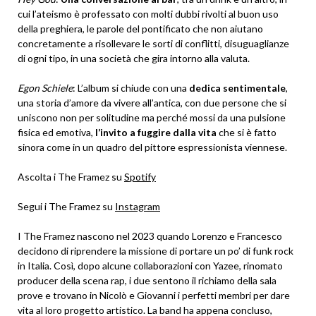
cui l’ateismo è professato con molti dubbi rivolti al buon uso
della preghiera, le parole del pontificato che non aiutano
concretamente a risollevare le sorti di conflitti, disuguaglianze
di ogni tipo, in una società che gira intorno alla valuta.
Egon Schiele
: L’album si chiude con una
dedica sentimentale
,
una storia d’amore da vivere all’antica, con due persone che si
uniscono non per solitudine ma perché mossi da una pulsione
fisica ed emotiva,
l’invito a fuggire dalla vita
che si è fatto
sinora come in un quadro del pittore espressionista viennese.
Ascolta i The Framez su
Spotify
Segui i The Framez su
Instagram
I The Framez nascono nel 2023 quando Lorenzo e Francesco
decidono di riprendere la missione di portare un po’ di funk rock
in Italia. Così, dopo alcune collaborazioni con Yazee, rinomato
producer della scena rap, i due sentono il richiamo della sala
prove e trovano in Nicolò e Giovanni i perfetti membri per dare
vita al loro progetto artistico. La band ha appena concluso,