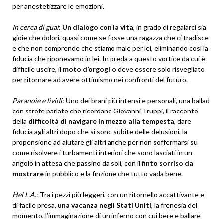
per anestetizzare le emozioni.
In cerca di guai
:
Un dialogo con la vita
, in grado di regalarci sia
gioie che dolori, quasi come se fosse una ragazza che ci tradisce
e che non comprende che stiamo male per lei, eliminando così la
fiducia che riponevamo in lei. In preda a questo vortice da cui è
difficile uscire, il
moto d’orgoglio
deve essere solo risvegliato
per ritornare ad avere ottimismo nei confronti del futuro.
Paranoie e lividi
: Uno dei brani più intensi e personali, una ballad
con strofe parlate che ricordano Giovanni Truppi, il racconto
della
difficoltà di navigare in mezzo alla tempesta
, dare
fiducia agli altri dopo che si sono subite delle delusioni, la
propensione ad aiutare gli altri anche per non soffermarsi su
come risolvere i turbamenti interiori che sono lasciati in un
angolo in attesa che passino da soli, con il
finto sorriso da
mostrare
in pubblico e la finzione che tutto vada bene.
Hel L.A.
: Tra i pezzi più leggeri, con un ritornello accattivante e
di facile presa,
una vacanza negli Stati Uniti
, la frenesia del
momento, l’immaginazione di un inferno con cui bere e ballare