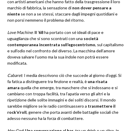
con artisti americani che hanno fatto della trasgressione il loro
marchio di fabbrica, la sensazione di
non dover pensare a
niente
se non a se stessi, staccare dagli impegni quotidiani e
non porsi nemmeno il problema del ritorno.
Love Machine
:
Il ’68
ha portato con sé ideali di pace e
uguaglianza che si sono scontrati con una
società
contemporanea incentrata sull’egocentrismo
, sul capitalismo
e sull’odio nel confronto del diverso. La macchina dell’amore
doveva salvare l’uomo ma la sua indole non potrà essere
modificata.
Cabaret
: I media descrivono ciò che succede al giorno d’oggi. Si
fa fatica a distinguere tra finzione e realtà, è
una risata
amara
quella che emerge, tra maschere che si indossano e si
cambiano con troppa facilità, tra l’apatia verso gli altri e la
ripetizione delle solite immagini e dei soliti discorsi. Il mondo
sarebbe migliore se le radio continuassero a
trasmettere il
rock’n’roll
, genere che porta avanti delle battaglie sociali che
adesso nessuno ha la forza di combattere.
Hey God
:
Una conversazione al bar
, tra un drink e un altro, in