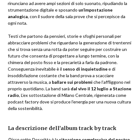
rinunciano ad avere ampi sezioni di solo suonato, ripudiando la
strumentazione digitale e sposando
un’impostazione
analogica
, con il sudore della sala prove che si percepisce da
ogni nota.
Testi che partono da pensieri, storie e sfoghi personali per
abbracciare problemi che riguardano la generazione di trentenni
che si trova senza una rotta da poter seguire per costruire un
futuro che consenta di progettare a lungo termine, con la
chimera del posto fisso e la precarietà a farla da padrone.
Conseguenza inevitabile è il
senso di inquietudine
e di
insoddisfazione costante che la band prova a scacciare
attraverso la musica, a
ballare sui problemi
che l’affliggono nel
proprio quotidiano. La band sarà
dal vivo il 12 luglio a Stazione
radio
, L’ex sottostazione di Milano Centrale, rigenerata come
podcast factory dove si produce l’energia per una nuova cultura
della sostenibilità.
La descrizione dell’album track by track
Disco rotto
: Descritta è la
situazione complessiva del nostro