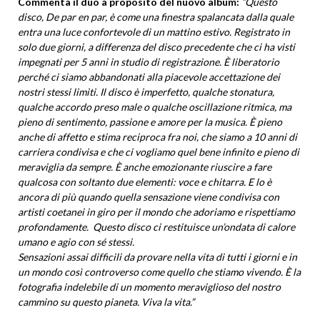
Commenta il duo a proposito del nuovo album:
“
Questo
disco, De par en par, è come una finestra spalancata dalla quale
entra una luce confortevole di un mattino estivo. Registrato in
solo due giorni, a differenza del disco precedente che ci ha visti
impegnati per 5 anni in studio di registrazione. È liberatorio
perché ci siamo abbandonati alla piacevole accettazione dei
nostri stessi limiti. Il disco è imperfetto, qualche stonatura,
qualche accordo preso male o qualche oscillazione ritmica, ma
pieno di sentimento, passione e amore per la musica. È pieno
anche di affetto e stima reciproca fra noi, che siamo a 10 anni di
carriera condivisa e che ci vogliamo quel bene infinito e pieno di
meraviglia da sempre. È anche emozionante riuscire a fare
qualcosa con soltanto due elementi: voce e chitarra. E lo è
ancora di più quando quella sensazione viene condivisa con
artisti coetanei in giro per il mondo che adoriamo e rispettiamo
profondamente. Questo disco ci restituisce un’ondata di calore
umano e agio con sé stessi.
Sensazioni assai difficili da provare nella vita di tutti i giorni e in
un mondo così controverso come quello che stiamo vivendo. È la
fotografia indelebile di un momento meraviglioso del nostro
cammino su questo pianeta. Viva la vita.”