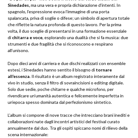
Sinedades,
ma una vera e propria dichiarazione d’intenti. In
spagnolo, l’espressione evoca l’immagine di una porta
spalancata, priva di soglie o difese; un simbolo di apertura totale
che riflette la natura profonda di questo lavoro. Per la prima
volta, il duo sceglie di presentarsi in una formazione essenziale
di
chitarra e voce
, esplorando una dualità che si fa musica: due
strumenti e due fragilità che si riconoscono e respirano
all’unisono.
Dopo dieci anni di carriera e due dischi realizzati con ensemble
estesi, i Sinedades hanno sentito il bisogno di
tornare
all’essenza
. Il risultato è un album registrato interamente dal
vivo in studio, senza il filtro di sovraincisioni o editing digitale.
Solo due sedie, poche chitarre e qualche microfono, per
rivendicare un’umanità autentica e felicemente imperfetta in
un’epoca spesso dominata dal perfezionismo sintetico.
L’album si compone di nove tracce che intrecciano brani inediti e
collaborazioni nate dagli incontri artistici del festival curato
annualmente dal duo. Tra gli ospiti spiccano nomi di rilievo della
scena internazionale: