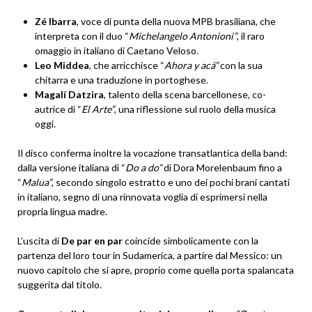
Zé Ibarra
, voce di punta della nuova MPB brasiliana, che
interpreta con il duo “
Michelangelo Antonioni”
, il raro
omaggio in italiano di Caetano Veloso.
Leo Middea
, che arricchisce “
Ahora y acá”
con la sua
chitarra e una traduzione in portoghese.
Magalí Datzira
, talento della scena barcellonese, co-
autrice di “
El Arte”
, una riflessione sul ruolo della musica
oggi.
Il disco conferma inoltre la vocazione transatlantica della band:
dalla versione italiana di “
Do a do”
di Dora Morelenbaum fino a
“
Malua”
, secondo singolo estratto e uno dei pochi brani cantati
in italiano, segno di una rinnovata voglia di esprimersi nella
propria lingua madre.
L’uscita di
De par en par
coincide simbolicamente con la
partenza del loro tour in Sudamerica, a partire dal Messico: un
nuovo capitolo che si apre, proprio come quella porta spalancata
suggerita dal titolo.