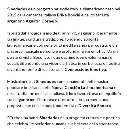
Sinedades
è un progetto musicale italo-sudamericano nato nel
2015 dalla cantante italiana
Erika Boschi
e dal chitarrista
argentino
Agustín Cornejo
.
Ispirati dal
Tropicalismo
degli anni ’70, viaggiano liberamente
tra lingue, scrittura e tradizione, fondendo sonorità
latinoamericane con sensibilità mediterranea per costruire un
universo musicale personale e profondamente emotivo. Da un
punto di vista filosofico, il duo esprime idee e valori umani e
sociali, difendendo una visione artistica in cui bellezza e fragilità
diventano forme di resistenza e
Connessione Emotiva
.
Musicalmente, i
Sinedades
sono innamorati della musica
popolare brasiliana, della
Nueva Canción Latinoamericana
e
della tradizione musicale italiana. Il loro lavoro trova un equilibrio
tra eleganza mediterranea e ritmi afro-latini, creando una
proposta che unisce radici, modernità e
Diversità Sonora
.
Più che una band,
Sinedades
è un progetto culturale e poetico
che celebra l’imperfezione umana e la bellezza dello spontaneo,