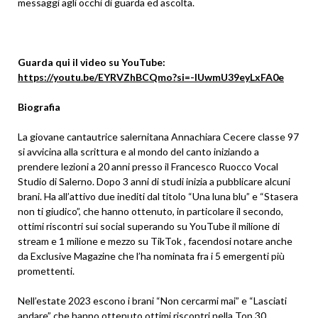
messaggi agli occhi di guarda ed ascolta.
Guarda qui il video su YouTube:
https://youtu.be/EYRVZhBCQmo?si=-lUwmU39eyLxFA0e
Biografia
La giovane cantautrice salernitana Annachiara Cecere classe 97
si avvicina alla scrittura e al mondo del canto iniziando a
prendere lezioni a 20 anni presso il Francesco Ruocco Vocal
Studio di Salerno. Dopo 3 anni di studi inizia a pubblicare alcuni
brani. Ha all’attivo due inediti dal titolo “Una luna blu” e “Stasera
non ti giudico”, che hanno ottenuto, in particolare il secondo,
ottimi riscontri sui social superando su YouTube il milione di
stream e 1 milione e mezzo su TikTok , facendosi notare anche
da Exclusive Magazine che l’ha nominata fra i 5 emergenti più
promettenti.
Nell’estate 2023 escono i brani “Non cercarmi mai” e “Lasciati
andare” che hanno ottenuto ottimi riscontri nella Top 30