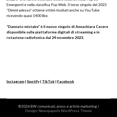
Emergenti e nella classifica Pop Web. Il terzo singolo del 2023
“Dimmi adesso” ottiene ottimi risultati anche su YouTube
ricevendo quasi 1400 like.
“Dannato mistake” è il nuovo singolo di Annachiara Cecere
disponibile sulle piattaforme digitali di streaming e in
rotazione radiofonica dal 24 novembre 2023.
Instagram
|
Spotify
|
TikTok
|
Facebook
©2026 BW comunicati, press e article marketing
|
Design:
Newspaperly WordPress Theme