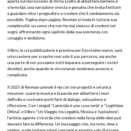
aperta sul microcosmo di chi ha scelto di abbattere barriere e
stereotipi, una narrazione onesta e genuina che invita il lettore
a guardare oltre i pregiudizi e a credere che il cambiamento sia
possibile. Pagina dopo pagina, Revman si rivela in tutta la sua
complessità: un uomo che non ha mai smesso di credere nei
sogni, affrontando ogni capitolo della sua esistenza con
coraggio e dedizione.
Il libro, la cui pubblicazione è prevista per il prossimo marzo, sarà
un’occasione per scoprire non solo il suo percorso, ma anche
una parte di noi: possiamo tutti imparare a perseguire i nostri
desideri, anche quando le circostanze sembrano avverse e
complicate.
Il 2025 di Revman prende il via con tre progetti e un’unica
missione: usare la musica e la parola per abbattere i muri
dell’odio e costruire ponti fatti di dialogo, educazione e
riflessione. Con i singoli “L’amicizia è una cosa seria” e “Legittima
Difesa”, e il libro “Un Viaggio tra Legalità, Musica e Ispirazione”,
l’artista-agente ci ricorda che credere nella forza delle idee può
davvero fare la differenza. Un messaggio che, tra note, rime e
pagine, vuole ispirare azioni concrete e aspetta solo di essere