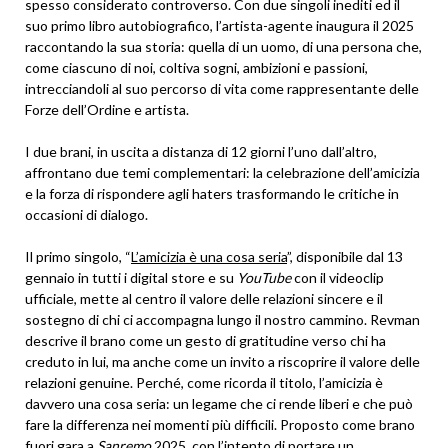
spesso considerato controverso. Con due singoli inediti ed il
suo primo libro autobiografico, l’artista-agente inaugura il 2025
raccontando la sua storia: quella di un uomo, di una persona che,
come ciascuno di noi, coltiva sogni, ambizioni e passioni,
intrecciandoli al suo percorso di vita come rappresentante delle
Forze dell’Ordine e artista.
I due brani, in uscita a distanza di 12 giorni l’uno dall’altro,
affrontano due temi complementari: la celebrazione dell’amicizia
e la forza di rispondere agli haters trasformando le critiche in
occasioni di dialogo.
Il primo singolo, “
L’amicizia è una cosa seria
”, disponibile dal 13
gennaio in tutti i digital store e su
YouTube
con il videoclip
ufficiale, mette al centro il valore delle relazioni sincere e il
sostegno di chi ci accompagna lungo il nostro cammino. Revman
descrive il brano come un gesto di gratitudine verso chi ha
creduto in lui, ma anche come un invito a riscoprire il valore delle
relazioni genuine. Perché, come ricorda il titolo, l’amicizia è
davvero una cosa seria: un legame che ci rende liberi e che può
fare la differenza nei momenti più difficili. Proposto come brano
fuori gara a
Sanremo
2025, con l’intento di portare un