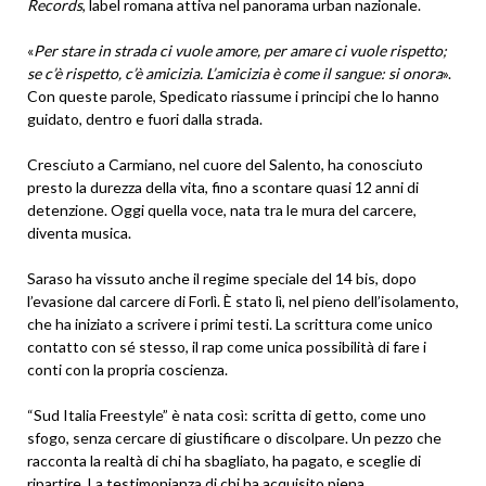
Records
, label romana attiva nel panorama urban nazionale.
«
Per stare in strada ci vuole amore, per amare ci vuole rispetto;
se c’è rispetto, c’è amicizia. L’amicizia è come il sangue: si onora
».
Con queste parole, Spedicato riassume i principi che lo hanno
guidato, dentro e fuori dalla strada.
Cresciuto a Carmiano, nel cuore del Salento, ha conosciuto
presto la durezza della vita, fino a scontare quasi 12 anni di
detenzione. Oggi quella voce, nata tra le mura del carcere,
diventa musica.
Saraso ha vissuto anche il regime speciale del 14 bis, dopo
l’evasione dal carcere di Forlì. È stato lì, nel pieno dell’isolamento,
che ha iniziato a scrivere i primi testi. La scrittura come unico
contatto con sé stesso, il rap come unica possibilità di fare i
conti con la propria coscienza.
“Sud Italia Freestyle” è nata così: scritta di getto, come uno
sfogo, senza cercare di giustificare o discolpare. Un pezzo che
racconta la realtà di chi ha sbagliato, ha pagato, e sceglie di
ripartire. La testimonianza di chi ha acquisito piena