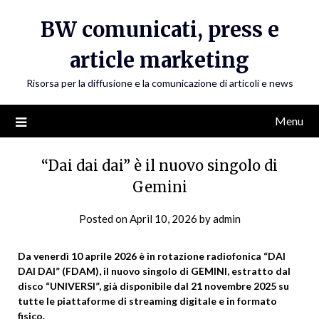
Skip
BW comunicati, press e
to
content
article marketing
Risorsa per la diffusione e la comunicazione di articoli e news
Menu
“Dai dai dai” è il nuovo singolo di
Gemini
Posted on
April 10, 2026
by
admin
Da venerdì 10 aprile 2026 è in rotazione radiofonica “DAI
DAI DAI” (FDAM), il nuovo singolo di GEMINI, estratto dal
disco “UNIVERSI”, già disponibile dal 21 novembre 2025 su
tutte le piattaforme di streaming digitale e in formato
fisico.