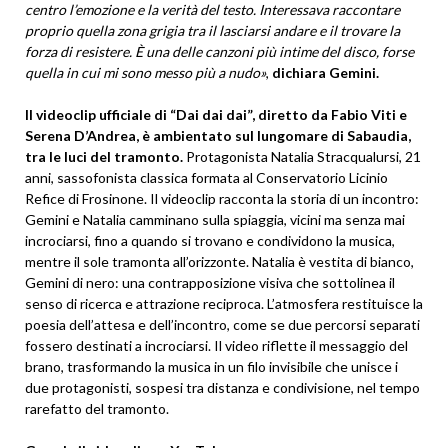
centro l’emozione e la verità del testo. Interessava raccontare
proprio quella zona grigia tra il lasciarsi andare e il trovare la
forza di resistere. È una delle canzoni più intime del disco, forse
quella in cui mi sono messo più a nudo»
,
dichiara Gemini.
Il videoclip ufficiale di “Dai dai dai”, diretto da Fabio Viti e
Serena D’Andrea, è ambientato sul lungomare di Sabaudia,
tra le luci del tramonto.
Protagonista Natalia Stracqualursi, 21
anni, sassofonista classica formata al Conservatorio Licinio
Refice di Frosinone. Il videoclip racconta la storia di un incontro:
Gemini e Natalia camminano sulla spiaggia, vicini ma senza mai
incrociarsi, fino a quando si trovano e condividono la musica,
mentre il sole tramonta all’orizzonte. Natalia è vestita di bianco,
Gemini di nero: una contrapposizione visiva che sottolinea il
senso di ricerca e attrazione reciproca. L’atmosfera restituisce la
poesia dell’attesa e dell’incontro, come se due percorsi separati
fossero destinati a incrociarsi. Il video riflette il messaggio del
brano, trasformando la musica in un filo invisibile che unisce i
due protagonisti, sospesi tra distanza e condivisione, nel tempo
rarefatto del tramonto.