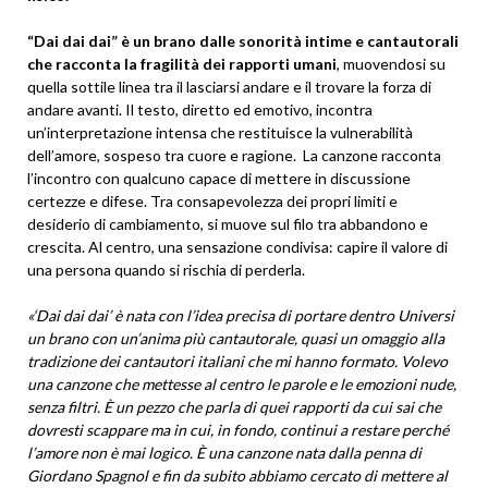
“Dai dai dai” è un brano dalle sonorità intime e cantautorali
che racconta la fragilità dei rapporti umani
, muovendosi su
quella sottile linea tra il lasciarsi andare e il trovare la forza di
andare avanti. Il testo, diretto ed emotivo, incontra
un’interpretazione intensa che restituisce la vulnerabilità
dell’amore, sospeso tra cuore e ragione. La canzone racconta
l’incontro con qualcuno capace di mettere in discussione
certezze e difese. Tra consapevolezza dei propri limiti e
desiderio di cambiamento, si muove sul filo tra abbandono e
crescita. Al centro, una sensazione condivisa: capire il valore di
una persona quando si rischia di perderla.
«‘Dai dai dai’ è nata con l’idea precisa di portare dentro Universi
un brano con un’anima più cantautorale, quasi un omaggio alla
tradizione dei cantautori italiani che mi hanno formato. Volevo
una canzone che mettesse al centro le parole e le emozioni nude,
senza filtri. È un pezzo che parla di quei rapporti da cui sai che
dovresti scappare ma in cui, in fondo, continui a restare perché
l’amore non è mai logico. È una canzone nata dalla penna di
Giordano Spagnol e fin da subito abbiamo cercato di mettere al