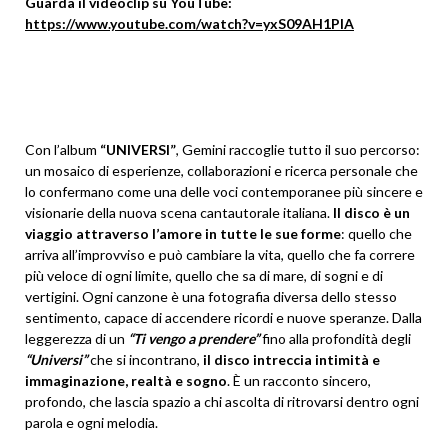
Guarda il videoclip su YouTube:
https://www.youtube.com/watch?v=yxS09AH1PlA
Con l’album
“UNIVERSI”
, Gemini raccoglie tutto il suo percorso:
un mosaico di esperienze, collaborazioni e ricerca personale che
lo confermano come una delle voci contemporanee più sincere e
visionarie della nuova scena cantautorale italiana.
Il disco è
un
viaggio attraverso l’amore in tutte le sue forme
: quello che
arriva all’improvviso e può cambiare la vita, quello che fa correre
più veloce di ogni limite, quello che sa di mare, di sogni e di
vertigini. Ogni canzone è una fotografia diversa dello stesso
sentimento, capace di accendere ricordi e nuove speranze. Dalla
leggerezza di un
“Ti vengo a prendere”
fino alla profondità degli
“Universi”
che si incontrano,
il disco intreccia intimità e
immaginazione, realtà e sogno
. È un racconto sincero,
profondo, che lascia spazio a chi ascolta di ritrovarsi dentro ogni
parola e ogni melodia.