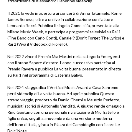
straordinaria di Alessandro Haber nel videoclip.
Il 2021 lo vede in apertura ai concerti di Anna Tatangelo, Ron e
James Senese, oltre a un live in collaborazione con l’attore
Leonardo Bocci. Pubblica il singolo Come si fa, presentato alla
Milano Music Week, e partecipa a programmi televisivi su Rai 1
(The Band con Carlo Conti), Canale 9 (Don’t Forget The Lyrics) e
Rai 2 (Viva il Videobox di Fiorello).
Nel 2022 vince il Premio Mia Martini nella categoria Emergenti
con il brano Sapore d’estate. L’anno successivo partecipa al
Premio Ravera e pubblica La volta buona, presentato in diretta
su Rai 1 nel programma di Caterina Balivo.
Nel 2024 si aggiudica il Vertical Music Award a Casa Sanremo
per il videoclip di La volta buona. Ad aprile pubblica Questo
strano viaggio, prodotto da Danilo Cherni e Maurizio Perfetto,
musicisti storici di Antonello Venditti. A giugno rende omaggio a
Rino Gaetano con una personale rivisitazione di Mio fratello è
figlio unico, seguita a novembre da una versione moderna
dell’Inno d’Italia, girata in Piazza del Campidoglio con il coro Le
Dolci Note.