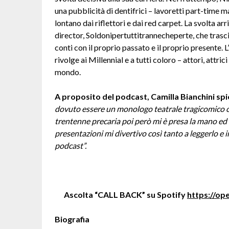
una pubblicità di dentifrici – lavoretti part-time m
lontano dai riflettori e dai red carpet. La svolta a
director, Soldonipertuttitrannecheperte, che trascin
conti con il proprio passato e il proprio presente. L’
rivolge ai Millennial e a tutti coloro – attori, attri
mondo.
A proposito del podcast, Camilla Bianchini sp
dovuto essere un monologo teatrale tragicomico ch
trentenne precaria poi però mi è presa la mano ed
presentazioni mi divertivo così tanto a leggerlo e 
podcast”.
Ascolta “CALL BACK” su Spotify
https://o
Biografia