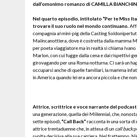
dall’omonimo romanzo di CAMILLA BIANCHINI, 
Nel quarto episodio, intitolato “Per te Miss Ital
trovare il suo ruolo nel mondo continuano.
Affr
compagnia al mini-pig della Casting Soldonipertutt
Maiincanottiera, dove è costretta dalla mamma Mari
per poeta viaggiatore ma in realtà si chiama Ivano e
Marlon, con cui fugge dalla cena e dai rispettivi g
girovagando per una Roma notturna. Ci sarà un hap
occuparsi anche di quelle familiari, la mamma infatt
in America quando lei era ancora piccola e che non 
Attrice, scrittrice e voce narrante del podcast
una generazione, quella dei Millennial, che, nonost
sette episodi,
“Call Back”
racconta in una sorta di
attrice trentaduenne che, in attesa di un
call back
pe
svolta decisiva alla sua carriera. Nel frattempo, N