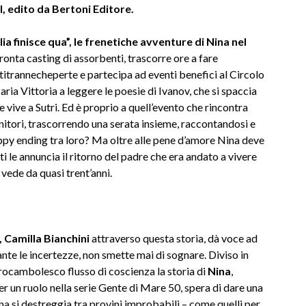
edito da Bertoni Editore.
ia finisce qua”, le frenetiche avventure di Nina nel
onta casting di assorbenti, trascorre ore a fare
itrannecheperte e partecipa ad eventi benefici al Circolo
a Vittoria a leggere le poesie di Ivanov, che si spaccia
 vive a Sutri. Ed è proprio a quell’evento che rincontra
enitori, trascorrendo una serata insieme, raccontandosi e
py ending tra loro? Ma oltre alle pene d’amore Nina deve
i le annuncia il ritorno del padre che era andato a vivere
vede da quasi trent’anni.
, Camilla Bianchini
attraverso questa storia, dà voce ad
ante le incertezze, non smette mai di sognare. Diviso in
 rocambolesco flusso di coscienza la storia di
Nina
,
r un ruolo nella serie Gente di Mare 50, spera di dare una
ina si destreggia tra provini improbabili – come quelli per