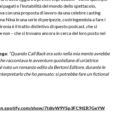
al pagati e l’instabilità del mondo dello spettacolo,
rriva con una proposta di lavoro da una celebre casting
a Nina in una serie di peripezie, costringendola a fare i
ironia è il tratto distintivo di questo podcast, che si
ci e non – che si trovano ancora in cerca del loro posto nel
iega:
“Quando Call Back era solo nella mia mente avrebbe
e raccontava le avventure quotidiane di un’attrice
 è nato un romanzo edito da Bertoni Editore, durante le
interpretarlo che ho pensato: si potrebbe fare un fictional
pen.spotify.com/show/7t6IvW9YSp3FC9tER7GeYW