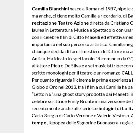
Camilla Bianchini
nasce a Roma nel 1987, nipote d’a
ma anche, ci tiene molto Camilla a ricordarlo, di Ba
recitazione Teatro Azione
diretta da Cristiano 
laurea in Letteratura Musica e Spettacolo con una 
con il celebre film di Citto Maselli ed effettivam
importanza nel suo percorso artistico. Camilla negl
chiunque decida di fare il mestiere dell’attore ma 
Antica. Ha ideato lo spettacolo “Ricomincio da G.”,
all’attore Pietro De Silva e a sei musicisti riperco
scritto monologhi per il teatro e un romanzo
CALL
Per quanto riguarda il cinema la prima esperienza 
Globo d’Oro nel 2013, tra i film a cui Camilla ha 
“Letto n 6”, una ghost story prodotta dai Manetti Br
celebre scrittrice Emily Bronte in una versione de 
recentemente anche alle serie
Le indagini di Lol
Carlo 3 regia di Carlo Verdone e Valerio Vestoso. 
tempo
, l’epopea delle Signorine Buonasera, regia d