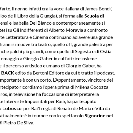
rte, il nonno infatti era la voce italiana di James Bond (
loo de Il Libro della Giungla), si forma alla
Scuola di
Censi e Isabella Del Bianco e contemporaneamente si
tesi su Gli Indifferenti di Alberto Moravia a confronto
ente Letteratura e Cinema continuano ad avere una grande
i anni si muove tra teatro, quello off, grande palestra per
anche palchi più grandi, come quello di Segesta e di Ostia
 omaggio a Giorgio Gaber in cui l’attrice insieme
rre il percorso artistico e umano di Giorgio Gaber, ha
 BACK
edito da Bertoni Editore da cui è tratto il podcast.
importante è con un corto, L’Appuntamento, vincitore del
partecipato ricordiamo l’opera prima di Milena Cocozza
os, in televisione ha l’occasione di interpretare la
Le Interviste Impossibili per Rai5, ha partecipato
ita Lobosco
per Rai1 regia di Renato de Maria e Vita da
Attualmente è in tournee con lo spettacolo
Signorine nel
i Pietro De Silva.