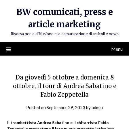
Skip
BW comunicati, press e
to
content
article marketing
Risorsa per la diffusione e la comunicazione di articoli e news
Menu
Da giovedì 5 ottobre a domenica 8
ottobre, il tour di Andrea Sabatino e
Fabio Zeppetella
Posted on
September 29, 2023
by
admin
Il trombettista Andrea Sabatino e il chitarrista Fabio
Zeppetella presentano il loro nuovo progetto intitolato