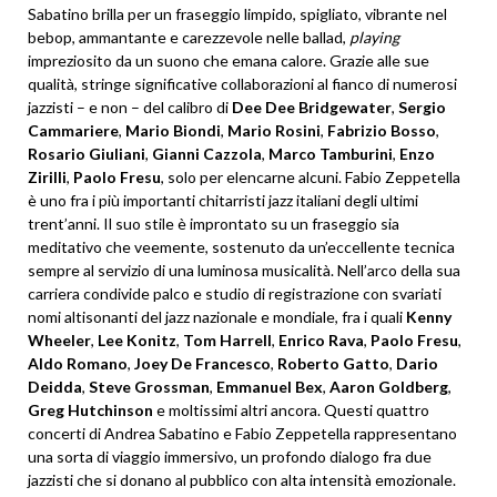
Sabatino brilla per un fraseggio limpido, spigliato, vibrante nel
bebop, ammantante e carezzevole nelle ballad,
playing
impreziosito da un suono che emana calore. Grazie alle sue
qualità, stringe significative collaborazioni al fianco di numerosi
jazzisti – e non – del calibro di
Dee Dee Bridgewater
,
Sergio
Cammariere
,
Mario Biondi
,
Mario Rosini
,
Fabrizio
Bosso
,
Rosario Giuliani
,
Gianni Cazzola
,
Marco Tamburini
,
Enzo
Zirilli
,
Paolo Fresu
, solo per elencarne alcuni. Fabio Zeppetella
è uno fra i più importanti chitarristi jazz italiani degli ultimi
trent’anni. Il suo stile è improntato su un fraseggio sia
meditativo che veemente, sostenuto da un’eccellente tecnica
sempre al servizio di una luminosa musicalità. Nell’arco della sua
carriera condivide palco e studio di registrazione con svariati
nomi altisonanti del jazz nazionale e mondiale, fra i quali
Kenny
Wheeler
,
Lee Konitz
,
Tom Harrell
,
Enrico Rava
,
Paolo Fresu
,
Aldo Romano
,
Joey De Francesco
,
Roberto Gatto
,
Dario
Deidda
,
Steve Grossman
,
Emmanuel Bex
,
Aaron Goldberg
,
Greg Hutchinson
e moltissimi altri ancora. Questi quattro
concerti di Andrea Sabatino e Fabio Zeppetella rappresentano
una sorta di viaggio immersivo, un profondo dialogo fra due
jazzisti che si donano al pubblico con alta intensità emozionale.