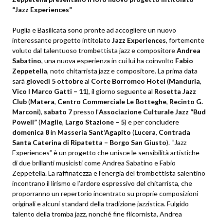
“Jazz Experiences”
Puglia e Basilicata sono pronte ad accogliere un nuovo
interessante progetto intitolato
Jazz Experiences
, fortemente
voluto dal talentuoso trombettista jazz e compositore
Andrea
Sabatino
, una nuova esperienza in cui lui ha coinvolto
Fabio
Zeppetella
, noto chitarrista jazz e compositore. La prima data
sarà
giovedì 5 ottobre
al
Corte Borromeo Hotel
(
Manduria
,
Vico I Marco Gatti – 11
), il giorno seguente al
Rosetta Jazz
Club
(
Matera
,
Centro Commerciale Le Botteghe
,
Recinto G.
Marconi
),
sabato 7
presso l’
Associazione Culturale Jazz “Bud
Powell”
(
Maglie
,
Largo Stazione – 5
) e per concludere
domenica 8
in
Masseria Sant’Agapito
(
Lucera
,
Contrada
Santa Caterina di Ripatetta – Borgo San Giusto
). “Jazz
Experiences” è un progetto che unisce le sensibilità artistiche
di due brillanti musicisti come Andrea Sabatino e Fabio
Zeppetella. La raffinatezza e l’energia del trombettista salentino
incontrano il lirismo e l’ardore espressivo del chitarrista, che
proporranno un repertorio incentrato su proprie composizioni
originali e alcuni standard della tradizione jazzistica. Fulgido
talento della tromba jazz, nonché fine flicornista, Andrea