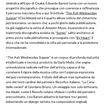
simbolica all’Expo di Osaka, Edoardo Baroni torna con un nuovo
progetto discografico che prosegue con coerenza e raffinatezza
il percorso tracciato fino a qui. Si intitola “
The Ash Wednesday
Supper
” (
Clockbeats
) ed è il quarto album solista del chitarrista
jazz bresciano: un lavoro che, a pochi giorni dalla pubblicazione,
ha già raggiunto la vetta di
Amazon Music
, inserendosi in una
traiettoria discografica avviata da “
Songs
”, salito anch’esso al
primo posto sulla piattaforma, e proseguita con “
By Heart
”, il
disco che ne ha consolidato la cifra più personale e la proiezione
internazionale.
“The Ash Wednesday Supper” è un corpus di profonda maturità
intellettuale e tecnica, prodotto da Dario Mollo, che segna
un’evoluzione radicale nell’iter dell’artista, capace di far
convivere il rigore della musica colta con l’urgenza espressiva
del jazz contemporaneo. Il titolo dell’album trae ispirazione da
uno dei testi cardine del pensiero filosofico italiano, “La Cena
delle ceneri” di Giordano Bruno. Un omaggio non solo letterario,
ma ideale: come il filosofo nolano sfidava i confini del pensiero
precostituito, così Baroni abbatte le barriere tra i generi,
imbastendo un dialogo serrato tra composizioni originali,