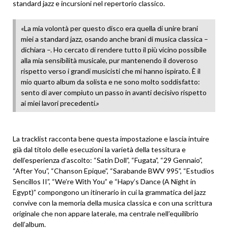
standard jazz e incursioni nel repertorio classico.
«La mia volontà per questo disco era quella di unire brani
miei a standard jazz, osando anche brani di musica classica –
dichiara –. Ho cercato di rendere tutto il più vicino possibile
alla mia sensibilità musicale, pur mantenendo il doveroso
rispetto verso i grandi musicisti che mi hanno ispirato. È il
mio quarto album da solista e ne sono molto soddisfatto:
sento di aver compiuto un passo in avanti decisivo rispetto
ai miei lavori precedenti.»
La tracklist racconta bene questa impostazione e lascia intuire
già dal titolo delle esecuzioni la varietà della tessitura e
dell’esperienza d’ascolto: “Satin Doll”, “Fugata”, “29 Gennaio”,
“After You”, “Chanson Epique”, “Sarabande BWV 995”, “Estudios
Sencillos II”, “We’re With You” e “Hapy’s Dance (A Night in
Egypt)” compongono un itinerario in cui la grammatica del jazz
convive con la memoria della musica classica e con una scrittura
originale che non appare laterale, ma centrale nell’equilibrio
dell’album.