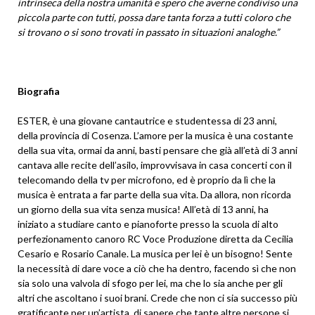
intrinseca della nostra umanità e spero che averne condiviso una
piccola parte con tutti, possa dare tanta forza a tutti coloro che
si trovano o si sono trovati in passato in situazioni analoghe.”
Biografia
ESTER, è una giovane cantautrice e studentessa di 23 anni,
della provincia di Cosenza. L’amore per la musica è una costante
della sua vita, ormai da anni, basti pensare che già all’età di 3 anni
cantava alle recite dell’asilo, improvvisava in casa concerti con il
telecomando della tv per microfono, ed è proprio da lì che la
musica è entrata a far parte della sua vita. Da allora, non ricorda
un giorno della sua vita senza musica! All’età di 13 anni, ha
iniziato a studiare canto e pianoforte presso la scuola di alto
perfezionamento canoro RC Voce Produzione diretta da Cecilia
Cesario e Rosario Canale. La musica per lei è un bisogno! Sente
la necessità di dare voce a ciò che ha dentro, facendo sì che non
sia solo una valvola di sfogo per lei, ma che lo sia anche per gli
altri che ascoltano i suoi brani. Crede che non ci sia successo più
gratificante per un’artista, di sapere che tante altre persone si