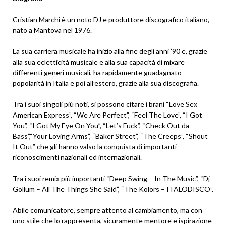
Cristian Marchi è un noto DJ e produttore discografico italiano,
nato a Mantova nel 1976.
La sua carriera musicale ha inizio alla fine degli anni ’90 e, grazie
alla sua ecletticità musicale e alla sua capacità di mixare
differenti generi musicali, ha rapidamente guadagnato
popolarità in Italia e poi all’estero, grazie alla sua discografia.
Tra i suoi singoli più noti, si possono citare i brani “Love Sex
American Express”, “We Are Perfect”, “Feel The Love”, “I Got
You”, “I Got My Eye On You”, “Let’s Fuck”, “Check Out da
Bass”,“Your Loving Arms”, “Baker Street”, “The Creeps”, “Shout
It Out” che gli hanno valso la conquista di importanti
riconoscimenti nazionali ed internazionali.
Tra i suoi remix più importanti “Deep Swing – In The Music”, “Dj
Gollum – All The Things She Said”, “The Kolors – ITALODISCO”.
Abile comunicatore, sempre attento al cambiamento, ma con
uno stile che lo rappresenta, sicuramente mentore e ispirazione