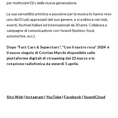
per moltissimi Dj’s della nuova generazione.
La sua versatilità artistica e passione per la musica lo hanno reso
uno dei DJ più apprezzati del suo genere, e si esibisce nei club,
eventi, festival italiani ed internazionali da 30 anni. Collabora a
campagne di comunicazione con i brand (fashion, food,
automotive, ecc.).
Dopo “Fast Cars & Superstars”, “Con il nastro rosa” 2024
è
il nuovo singolo di Cristian Marchi disponibile sulle
piattaforme digitali di streaming dal 22 marzo e in
rotazione radiofonica da venerdì 5 aprile.
Sito Web
|
Instagram
|
YouTube
|
Facebook
|
SoundCloud