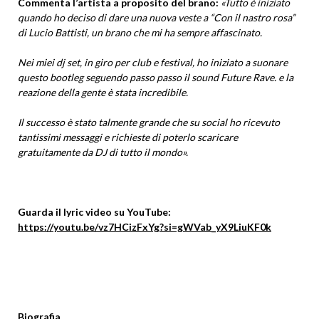
Commenta l’artista a proposito del brano:
«Tutto è iniziato
quando ho deciso di dare una nuova veste a “Con il nastro rosa”
di Lucio Battisti, un brano che mi ha sempre affascinato.
Nei miei dj set, in giro per club e festival, ho iniziato a suonare
questo bootleg seguendo passo passo il sound Future Rave. e la
reazione della gente è stata incredibile.
Il successo è stato talmente grande che su social ho ricevuto
tantissimi messaggi e richieste di poterlo scaricare
gratuitamente da DJ di tutto il mondo».
Guarda il lyric video su YouTube:
https://youtu.be/vz7HCizFxYg?si=gWVab_yX9LiuKF0k
Biografia