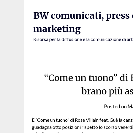
Skip
to
BW comunicati, press e
content
marketing
Risorsa per la diffusione e la comunicazione di art
“Come un tuono” di Ro
brano più as
Posted on
Ma
È “Come un tuono” di Rose Villain feat. Guè la canz
guadagna otto posizioni rispetto lo scorso venerd