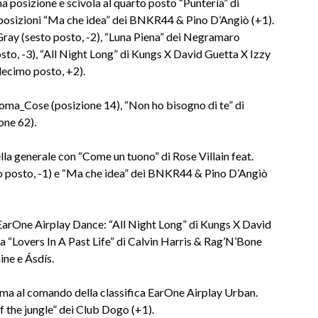
na posizione e scivola al quarto posto “Puntería” di
 posizioni “Ma che idea” dei BNKR44 & Pino D’Angiò (+1).
ray (sesto posto, -2), “Luna Piena” dei Negramaro
sto, -3), “All Night Long” di Kungs X David Guetta X Izzy
decimo posto, +2).
Coma_Cose (posizione 14), “Non ho bisogno di te” di
one 62).
ella generale con “Come un tuono” di Rose Villain feat.
o posto, -1) e “Ma che idea” dei BNKR44 & Pino D’Angiò
a EarOne Airplay Dance: “All Night Long” di Kungs X David
 “Lovers In A Past Life” di Calvin Harris & Rag’N’Bone
ne e Ásdís.
erma al comando della classifica EarOne Airplay Urban.
f the jungle” dei Club Dogo (+1).