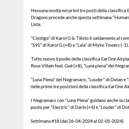
Nessuna novità nei primi tre posti della classific
Dragons precede anche questa settimana “Human” 
Lista.
“Contigo” di Karol G & Tiësto è saldamente al com
“S91” di Karol G (+8) e “Lala” di Myke Towers (-1).
Tutto nuovo il podio della classifica EarOne Airpl
Rose Villain feat. Guè (+8), “Luna piena” dei Negr
“Luna Piena” dei Negramaro, “Louder” di Dotan e “
nelle prime tre posizioni della classifica EarOne A
I Negramaro con “Luna Piena” guidano anche la cl
posto per “Electric” di Darin (+4) e “Louder” di Do
Settimana #18 (dal 26-04-2024 al 02-05-2024)