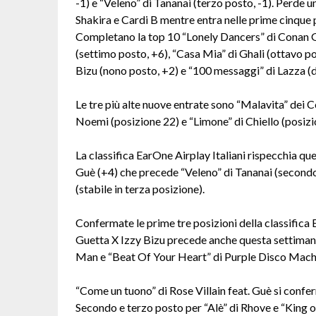
-1) e “Veleno” di Tananai (terzo posto, -1). Perde u
Shakira e Cardi B mentre entra nelle prime cinque
Completano la top 10 “Lonely Dancers” di Conan G
(settimo posto, +6), “Casa Mia” di Ghali (ottavo po
Bizu (nono posto, +2) e “100 messaggi” di Lazza (
Le tre più alte nuove entrate sono “Malavita” dei 
Noemi (posizione 22) e “Limone” di Chiello (posizi
La classifica EarOne Airplay Italiani rispecchia qu
Guè (+4) che precede “Veleno” di Tananai (second
(stabile in terza posizione).
Confermate le prime tre posizioni della classific
Guetta X Izzy Bizu precede anche questa settimana
Man e “Beat Of Your Heart” di Purple Disco Machi
“Come un tuono” di Rose Villain feat. Guè si conf
Secondo e terzo posto per “Alè” di Rhove e “King o