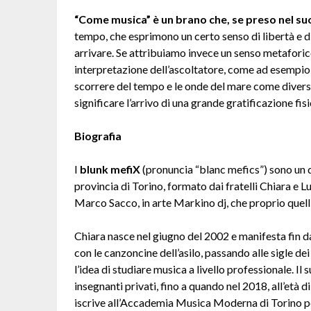
“Come musica” è un brano che,
se preso nel su
tempo, che esprimono un certo senso di libertà e di
arrivare. Se attribuiamo invece un senso metaforico 
interpretazione dell’ascoltatore, come ad esempio 
scorrere del tempo e le onde del mare come diverse
significare l’arrivo di una grande gratificazione fis
Biografia
I
blunk mefiX
(pronuncia “blanc mefics”) sono un
provincia di Torino, formato dai fratelli Chiara e 
Marco Sacco, in arte Markino dj, che proprio quell’
Chiara nasce nel giugno del 2002 e manifesta fin da 
con le canzoncine dell’asilo, passando alle sigle de
l’idea di studiare musica a livello professionale. Il 
insegnanti privati, fino a quando nel 2018, all’età 
iscrive all’Accademia Musica Moderna di Torino pe