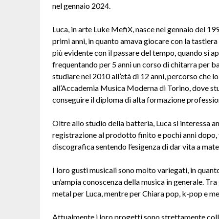
nel gennaio 2024.
Luca, in arte Luke MefiX, nasce nel gennaio del 199
primi anni, in quanto amava giocare con la tastiera
più evidente con il passare del tempo, quando si a
frequentando per 5 anni un corso di chitarra per bamb
studiare nel 2010 all’età di 12 anni, percorso che lo
all’Accademia Musica Moderna di Torino, dove stud
conseguire il diploma di alta formazione professio
Oltre allo studio della batteria, Luca si interessa a
registrazione al prodotto finito e pochi anni dopo,
discografica sentendo l’esigenza di dar vita a mater
I loro gusti musicali sono molto variegati, in quanto
un’ampia conoscenza della musica in generale. Tra g
metal per Luca, mentre per Chiara pop, k-pop e me
Attualmente i loro progetti sono strettamente col