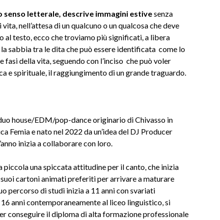
o senso letterale, descrive immagini estive
senza
 vita, nell’attesa di un qualcuno o un qualcosa che deve
al testo, ecco che troviamo più significati, a libera
la sabbia tra le dita che può essere identificata come lo
 fasi della vita, seguendo con l’inciso che può voler
ica e spirituale, il raggiungimento di un grande traguardo.
 duo house/EDM/pop-dance originario di Chivasso in
Luca Femia e nato nel 2022 da un’idea del DJ Producer
anno inizia a collaborare con loro.
piccola una spiccata attitudine per il canto, che inizia
i suoi cartoni animati preferiti per arrivare a maturare
suo percorso di studi inizia a 11 anni con svariati
di 16 anni contemporaneamente al liceo linguistico, si
r conseguire il diploma di alta formazione professionale