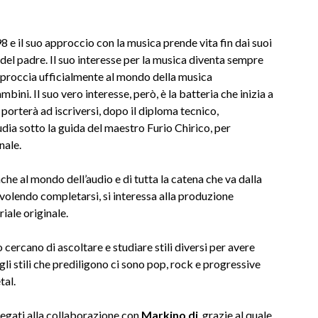
8 e il suo approccio con la musica prende vita fin dai suoi
 del padre. Il suo interesse per la musica diventa sempre
pproccia ufficialmente al mondo della musica
ini. Il suo vero interesse, però, è la batteria che inizia a
 porterà ad iscriversi, dopo il diploma tecnico,
ia sotto la guida del maestro Furio Chirico, per
nale.
nche al mondo dell’audio e di tutta la catena che va dalla
 volendo completarsi, si interessa alla produzione
iale originale.
 cercano di ascoltare e studiare stili diversi per avere
li stili che prediligono ci sono pop, rock e progressive
tal.
legati alla collaborazione con
Markino dj
, grazie al quale