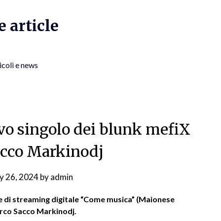
 article
icoli e news
vo singolo dei blunk mefiX
cco Markinodj
ly 26, 2024
by
admin
me di streaming digitale “Come musica” (Maionese
arco Sacco Markinodj.