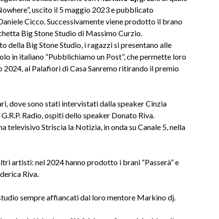
 Nowhere”, uscito il 5 maggio 2023 e pubblicato
aniele Cicco. Successivamente viene prodotto il brano
tichetta Big Stone Studio di Massimo Curzio.
 della Big Stone Studio, i ragazzi si presentano alle
olo in italiano “Pubblichiamo un Post”, che permette loro
aio 2024, al Palafiori di Casa Sanremo ritirando il premio
ri, dove sono stati intervistati dalla speaker Cinzia
e G.R.P. Radio, ospiti dello speaker Donato Riva.
levisivo Striscia la Notizia, in onda su Canale 5, nella
ri artisti: nel 2024 hanno prodotto i brani “Passerà” e
derica Riva.
studio sempre affiancati dal loro mentore Markino dj.