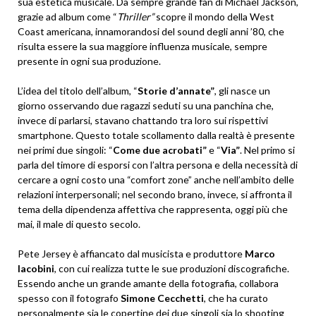
sua estetica musicale. Da sempre grande fan di Michael Jackson,
grazie ad album come “
Thriller”
scopre il mondo della West
Coast americana, innamorandosi del sound degli anni ’80, che
risulta essere la sua maggiore influenza musicale, sempre
presente in ogni sua produzione.
L’idea del titolo dell’album, “
Storie d’annate”
, gli nasce un
giorno osservando due ragazzi seduti su una panchina che,
invece di parlarsi, stavano chattando tra loro sui rispettivi
smartphone. Questo totale scollamento dalla realtà è presente
nei primi due singoli: “
Come due acrobati”
e “
Via”
. Nel primo si
parla del timore di esporsi con l’altra persona e della necessità di
cercare a ogni costo una “comfort zone” anche nell’ambito delle
relazioni interpersonali; nel secondo brano, invece, si affronta il
tema della dipendenza affettiva che rappresenta, oggi più che
mai, il male di questo secolo.
Pete Jersey è affiancato dal musicista e produttore
Marco
Iacobini
, con cui realizza tutte le sue produzioni discografiche.
Essendo anche un grande amante della fotografia, collabora
spesso con il fotografo
Simone Cecchetti
, che ha curato
personalmente sia le copertine dei due singoli sia lo shooting