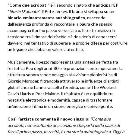
“Come due acrobati”
è il secondo singolo che anticipa l’EP
“
Storie D’annate”
di Pete Jersey. Il brano si sviluppa su un
binario eminentemente autobiografico
, nascendo
dall’esigenza profonda di raccontare la paura che spesso
accompagna il primo passo verso l’altro. Il testo analizza la
tensione tra il timore del rischio e il desiderio di conoscersi
davvero, nel tentativo di superare le proprie difese per costruire
un legame che abbia un valore autentico.
Musicalmente, il pezzo rappresenta una sintesi perfetta tra
l’estetica Pop degli anni ’80 e le produzioni contemporanee. La
struttura sonora rende omaggio alla visione pionieristica di
Giorgio Moroder, filtrandola attraverso le influenze di artisti
globali che ne hanno raccolto l’eredità, come The Weeknd,
Calvin Harris o Post Malone. Il risultato è un equilibrio tra
nostalgia elettronica e modernità, capace di trasformare
un’emozione intima in un suono energico e coinvolgente.
Così l’artista commenta il nuovo singolo:
“
Come due
acrobati, non é soltanto una canzone che parla della paura di
fare il primo passo, in realtà, é una storia autobiografica.
Oggi é