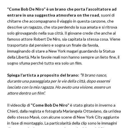
“Come Bob De Niro” è un brano che porta l’ascoltatore ad
entrare in una suggestiva atmosfera on the road
, suoni di
chitarre che accompagnano il viaggio in questa canzone, che
descrive un ragazzo, che sta perdendo la sua amata e si ritrova
solo girovagando nella sua città. Il giovane crede che anche al
famoso attore Robert De Niro, sia capitata la stessa cosa. Viene
trasportato dal pensiero e sogna un finale da favola,
immaginando di stare a New York magari guardando la Statua
della Libertà. Ma le favole reali non hanno sempre un lieto fine, il
sogno sfuma perché tutto era solo un film.
Spiega l’artista a proposito del brano:
“
Il brano nasce,
durante una passeggiata per le vie della città, dopo essermi
lasciato con la mia ragazza. Ho avuto una visione, essere un
attore dentro un film”.
Il videoclip di
“Come Bob De Niro”
è stato girato in inverno a
Chieti, dalla regista e fotografa Mariangela Ottaviano, da un’idea
dello stesso Masè, con alcune scene di New York City aggiunte
in fase di montaggio. La particolarità della clip sono le immagini