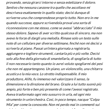
provando, senza girarci intorno e senza estetizzare il dolore.
Sentivo che nessuna canzone tra quelle che ascoltavo mi
descriveva esattamente in quello stato; decisi dunque di
scriverne una che comprendesse proprio tutto. Non ero in me
quando successe, eppure scrivendola provai una sorta di
riconnessione con me stesso, come se avessi “abbracciato” il mio
stesso dolore. Sapevo di aver scritto qualcosa di sincero, ma non
avevo le forze di dargli una melodia. Rimase solo un testo sulle
note di un cellulare per diverse settimane, finché non mi decisi a
scriverla al piano. Passai un’intera giornata a registrarla,
aggiungere e togliere strumenti, cantarla più e più volte. Decisi
solo alla fine della giornata di smantellarla, di spogliarla di tutto
il non necessario tanto quanto io avrei voluto spogliarmi dei pesi
che non mi appartengono. Un piano, un violoncello, una chitarra
acustica e la mia voce. Lo stretto indispensabile. Il mio
produttore, Alife, fu immenso nel valorizzare il senso, la
dimensione e la direzione del brano. Grazie a lui tutto suonò più
ampio, più forte e ben più presente di come l’avessi registrato.
Aveva trasformato ogni mio sussurro in urla, ed ogni mio
strumento in un’orchestra. Così, in poco tempo, nacque “Colpa
Mia” per come la conoscete. Non mi perdo mai in commenti sui