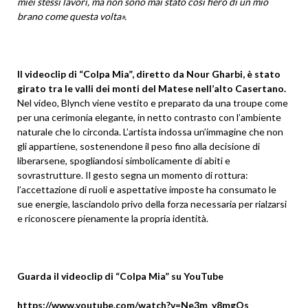
miei stessi lavori, ma non sono mai stato così fiero di un mio
brano come questa volta».
Il videoclip di “Colpa Mia”, diretto da Nour Gharbi, è stato
girato tra le valli dei monti del Matese nell’alto Casertano.
Nel video, Blynch viene vestito e preparato da una troupe come
per una cerimonia elegante, in netto contrasto con l’ambiente
naturale che lo circonda. L’artista indossa un’immagine che non
gli appartiene, sostenendone il peso fino alla decisione di
liberarsene, spogliandosi simbolicamente di abiti e
sovrastrutture. Il gesto segna un momento di rottura:
l’accettazione di ruoli e aspettative imposte ha consumato le
sue energie, lasciandolo privo della forza necessaria per rialzarsi
e riconoscere pienamente la propria identità.
Guarda il videoclip di “Colpa Mia” su YouTube
https://www.youtube.com/watch?v=Ne3m_y8mgOs