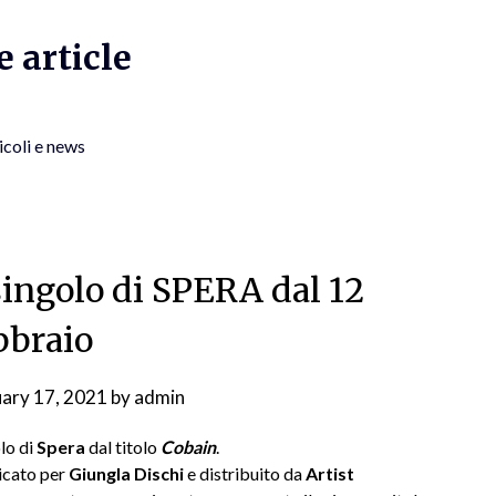
 article
icoli e news
singolo di SPERA dal 12
bbraio
uary 17, 2021
by
admin
olo di
Spera
dal titolo
Cobain
.
licato per
Giungla Dischi
e distribuito da
Artist