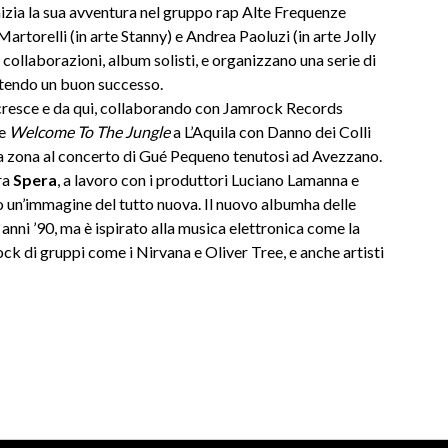
izia la sua avventura nel gruppo rap Alte Frequenze
artorelli (in arte Stanny) e Andrea Paoluzi (in arte Jolly
 collaborazioni, album solisti, e organizzano una serie di
uotendo un buon successo.
 cresce e da qui, collaborando con Jamrock Records
me
Welcome To The Jungle
a L’Aquila con Danno dei Colli
a zona al concerto di Gué Pequeno tenutosi ad Avezzano.
ra
Spera
, a lavoro con i produttori Luciano Lamanna e
 un’immagine del tutto nuova. Il nuovo albumha delle
 anni ’90, ma è ispirato alla musica elettronica come la
ock di gruppi come i Nirvana e Oliver Tree, e anche artisti