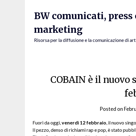
Skip
to
BW comunicati, press e
content
marketing
Risorsa per la diffusione e la comunicazione di art
COBAIN è il nuovo 
fe
Posted on
Febr
Fuori da oggi,
venerdì 12 febbraio
, il nuovo sing
Il pezzo, denso di richiami rap e pop, è stato pubb