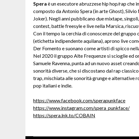
Spera
è un esecutore abruzzese hip hop/rap che in
composto da Antonio Spera (in arte Ghost), Silvio M
Joker). Negli anni pubblicano due mixtape, singoli,
contest, battle freesyle e live nella Marsica, risc
Con il tempo la cerchia di conoscenze del gruppo
(etichetta indipendente aquilana), aprono live co
Der Fomento e suonano come artisti di spicco nell
Nel 2020 il gruppo Alte Frequenze si scioglie ed o
Samuele Ravenna, punta ad un nuovo asset creando
sonorità diverse, che si discostano dal rap classico
trap, mischiata alle sonorità grunge e alternative r
pop italiani e indie.
https://www.facebook.com/sperapunkface
https://www.instagram.com/spera_punkface/
https://spera.lnk.to/COBAIN