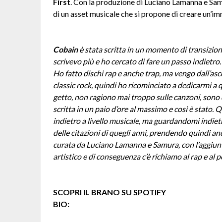
First
. Con la produzione di Luciano Lamanna e Sa
di un asset musicale che si propone di creare un’im
Cobain
è stata scritta in un momento di transizi
scrivevo più e ho cercato di fare un passo indietro.
Ho fatto dischi rap e anche trap, ma vengo dall’asco
classic rock, quindi ho ricominciato a dedicarmi a 
getto, non ragiono mai troppo sulle canzoni, sono
scritta in un paio d’ore al massimo e così è stato. 
indietro a livello musicale, ma guardandomi indiet
delle citazioni di quegli anni, prendendo quindi an
curata da Luciano Lamanna e Samura, con l’aggiunta 
artistico e di conseguenza c’è richiamo al rap e al p
SCOPRI IL BRANO SU
SPOTIFY
BIO: