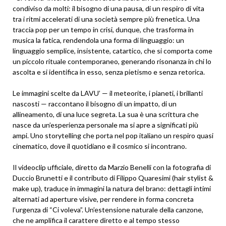
condiviso da molti: il bisogno di una pausa, di un respiro di vita
tra i ritmi accelerati di una società sempre più frenetica. Una
traccia pop per un tempo in crisi, dunque, che trasforma in
musica la fatica, rendendola una forma di linguaggio: un
linguaggio semplice, insistente, catartico, che si comporta come
un piccolo rituale contemporaneo, generando risonanza in chi lo
ascolta e si identifica in esso, senza pietismo e senza retorica.
Le immagini scelte da LAVU’ — il meteorite, i pianeti, i brillanti
nascosti — raccontano il bisogno di un impatto, di un
allineamento, di una luce segreta. La sua è una scrittura che
nasce da un’esperienza personale ma si apre a significati più
ampi. Uno storytelling che porta nel pop italiano un respiro quasi
cinematico, dove il quotidiano e il cosmico si incontrano.
Il videoclip ufficiale, diretto da Marzio Benelli con la fotografia di
Duccio Brunetti e il contributo di Filippo Quaresimi (hair stylist &
make up), traduce in immagini la natura del brano: dettagli intimi
alternati ad aperture visive, per rendere in forma concreta
l’urgenza di “Ci voleva”. Un’estensione naturale della canzone,
che ne amplifica il carattere diretto e al tempo stesso