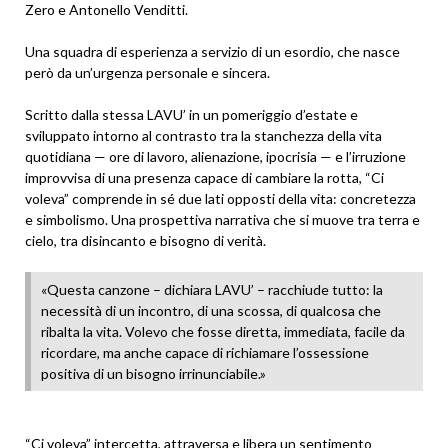
Zero e Antonello Venditti.
Una squadra di esperienza a servizio di un esordio, che nasce
però da un’urgenza personale e sincera.
Scritto dalla stessa LAVU’ in un pomeriggio d’estate e
sviluppato intorno al contrasto tra la stanchezza della vita
quotidiana — ore di lavoro, alienazione, ipocrisia — e l’irruzione
improvvisa di una presenza capace di cambiare la rotta, “Ci
voleva” comprende in sé due lati opposti della vita: concretezza
e simbolismo. Una prospettiva narrativa che si muove tra terra e
cielo, tra disincanto e bisogno di verità.
«Questa canzone – dichiara LAVU’ – racchiude tutto: la
necessità di un incontro, di una scossa, di qualcosa che
ribalta la vita. Volevo che fosse diretta, immediata, facile da
ricordare, ma anche capace di richiamare l’ossessione
positiva di un bisogno irrinunciabile.»
“Ci voleva” intercetta, attraversa e libera un sentimento