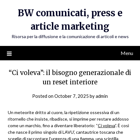
Skip
BW comunicati, press e
to
content
article marketing
Risorsa per la diffusione e la comunicazione di articoli e news
Menu
“Ci voleva”: il bisogno generazionale di
un reset interiore
Posted on
October 7, 2025
by
admin
Un meteorite dritto al cuore, la ripetizione ossessiva di un
ritornello che insiste, ribadisce, si imprime per restare addosso
come un marchio, fino a diventare liberatorio: “
Ci voleva
”. È così
che nasce il primo singolo di LAVU’, cantautrice toscana che
sceglie di raccontare l’urgenza di una fiamma, una scintilla