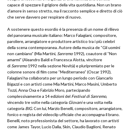
capace di spezzare il grigiore della vita quotidiana. Non un brano
d’amore in senso stretto, ma il racconto semplice e diretto di ciò
che serve davvero per respirare di nuovo.
A sostenere questo esordio è la presenza di un nome di rilievo
del panorama musicale italiano: Marco Falagiani, compositore,
paroliere, arrangiatore e produttore artistico tra i più celebri
della scena contemporanea. Autore della musica de “Gli uomini
non cambiano” (Mia Martini,
Sanremo
1992), coautore di “Non
amarmi” (Aleandro Baldi e Francesca Alotta, vincitore
di
Sanremo
1992 nella sezione Novità) e pluripremiato per le
colonne sonore di film come “Mediterraneo” (Oscar 1992),
Falagiani ha collaborato per un lungo periodo con Giancarlo
Bigazzi e con artisti come Mia Martini, Marco Masini, Umberto
Tozzi, Anna Oxa e Fabrizio Moro, partecipando
complessivamente a 14 edizioni del
Festival di Sanremo
,
vincendo tre volte nella categoria
Giovani
e una volta nella
categoria
BIG
. Con lui, Marzio Benelli, compositore, arrangiatore,
fonico e regista del videoclip ufficiale che accompagna il brano.
Benelli, noto professionista del settore, ha lavorato con artisti
come James Tayor, Lucio Dalla, Skin, Claudio Baglioni, Renato