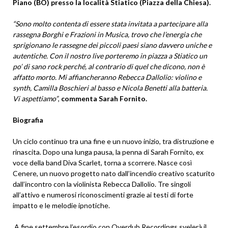
Piano (BO) presso la località Stiatico (Piazza della Chiesa).
“Sono molto contenta di essere stata invitata a partecipare alla
rassegna Borghi e Frazioni in Musica, trovo che l’energia che
sprigionano le rassegne dei piccoli paesi siano davvero uniche e
autentiche. Con il nostro live porteremo in piazza a Stiatico un
po’ di sano rock perché, al contrario di quel che dicono, non è
affatto morto. Mi affiancheranno Rebecca Dallolio: violino e
synth, Camilla Boschieri al basso e Nicola Benetti alla batteria.
Vi aspettiamo”
,
commenta Sarah Fornito.
Biografia
Un ciclo continuo tra una fine e un nuovo inizio, tra distruzione e
rinascita. Dopo una lunga pausa, la penna di Sarah Fornito, ex
voce della band Diva Scarlet, torna a scorrere. Nasce così
Cenere, un nuovo progetto nato dall’incendio creativo scaturito
dall’incontro con la violinista Rebecca Dallolio. Tre singoli
all’attivo e numerosi riconoscimenti grazie ai testi di forte
impatto e le melodie ipnotiche.
A fine settembre l’esordio con Overdub Recordings svelerà il