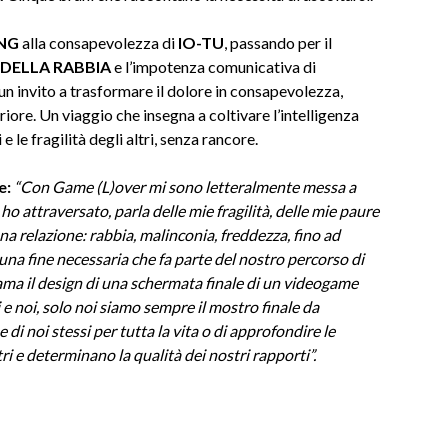
NG
alla consapevolezza di
IO-TU
, passando per il
DELLA RABBIA
e l’impotenza comunicativa di
un invito a trasformare il dolore in consapevolezza,
iore. Un viaggio che insegna a coltivare l’intelligenza
e le fragilità degli altri, senza rancore.
e:
“Con Game (L)over mi sono letteralmente messa a
o attraversato, parla delle mie fragilità, delle mie paure
na relazione: rabbia, malinconia, freddezza, fino ad
 una fine necessaria che fa parte del nostro percorso di
iama il design di una schermata finale di un videogame
i e noi, solo noi siamo sempre il mostro finale da
i noi stessi per tutta la vita o di approfondire le
i e determinano la qualità dei nostri rapporti”.