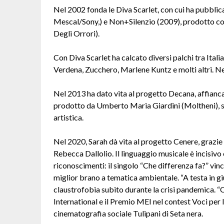
Nel 2002 fonda le Diva Scarlet, con cui ha pubbl
Mescal/Sony,) e Non+Silenzio (2009), prodotto con
Degli Orrori).
Con Diva Scarlet ha calcato diversi palchi tra Itali
Verdena, Zucchero, Marlene Kuntz e molti altri. N
Nel 2013 ha dato vita al progetto Decana, affian
prodotto da Umberto Maria Giardini (Moltheni), s
artistica.
Nel 2020, Sarah dà vita al progetto Cenere, grazie a
Rebecca Dallolio. Il linguaggio musicale è incisivo 
riconoscimenti: il singolo “Che differenza fa?” vi
miglior brano a tematica ambientale. “A testa in gi
claustrofobia subito durante la crisi pandemica. “
International e il Premio MEI nel contest Voci per la
cinematografia sociale Tulipani di Seta nera.