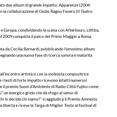
icato due album di grande impatto: Apparenze (2004
 la collaborazione di Giulio Ragno Favero (Il Teatro
a e Europa, condividendo la scena con Afterhours, Litfiba,
el 2009 conquista il palco del Primo Maggio a Roma.
cata da Cecilia Bernardi, pubblicando l’omonimo album
egnando una nuova fase di ricerca sonora e maturità
ll’incontro artistico con la violinista compositrice
e i testi di forte impatto ricevono infatti numerosi
nce il premio Suoni d’Ambiente di Radio Città Fujiko come
ù” un energico grido che dà sfogo al senso di
Chi lo decide chi siamo?” si aggiudica il Premio Amnesty
 libertà e riceve la Targa di Miglior Testo al festival di