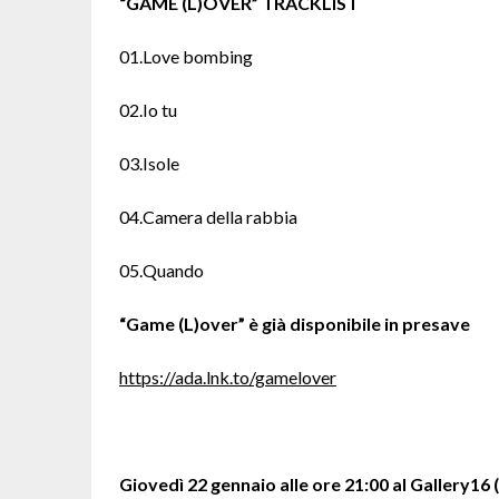
“GAME (L)OVER” TRACKLIST
01.Love bombing
02.Io tu
03.Isole
04.Camera della rabbia
05.Quando
“Game (L)over” è già disponibile in presave
https://ada.lnk.to/gamelover
Giovedì 22 gennaio alle ore 21:00 al Gallery16 (