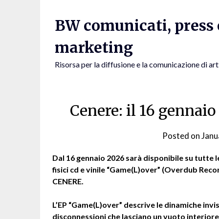
Skip
to
BW comunicati, press e
content
marketing
Risorsa per la diffusione e la comunicazione di art
Cenere: il 16 gennai
Posted on
Janu
Dal 16 gennaio 2026 sarà disponibile su tutte l
fisici cd e vinile “Game(L)over” (Overdub Recor
CENERE.
L’EP “Game(L)over” descrive le dinamiche invisi
disconnessioni che lasciano un vuoto interiore