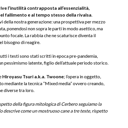
e l’inutilità contrapposta all’essenzialità,
l fallimento e al tempo stesso della rivalsa
.
ivi della nostra generazione: una prospettiva per mezzo
uta, ponendosi non sopra le parti in modo asettico, ma
punto focale. La rabbia che ne scaturisce diventa il
l bisogno di reagire.
utti i testi sono stati scritti in epoca pre-pandemia,
 pessimismo latente, figlio dell’attuale periodo storico.
se
Hiroyasu Tsuri a.k.a. Twoone
; l’opera in oggetto,
zato mediante la tecnica “Mixed media” ovvero creando,
 diverse tra loro.
’aspetto della figura mitologica di Cerbero seguiamo la
de lo descrive come un mostruoso cane a tre teste, rispetto