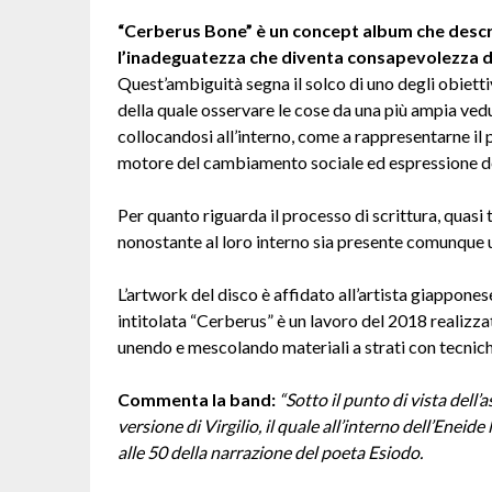
“Cerberus Bone” è un concept album che descriv
l’inadeguatezza che diventa consapevolezza de
Quest’ambiguità segna il solco di uno degli obiett
della quale osservare le cose da una più ampia ved
collocandosi all’interno, come a rappresentarne il 
motore del cambiamento sociale ed espressione de
Per quanto riguarda il processo di scrittura, quasi t
nonostante al loro interno sia presente comunque un
L’artwork del disco è affidato all’artista giappone
intitolata “Cerberus” è un lavoro del 2018 realiz
unendo e mescolando materiali a strati con tecniche
Commenta la band:
“Sotto il punto di vista dell
versione di Virgilio, il quale all’interno dell’Enei
alle 50 della narrazione del poeta Esiodo.