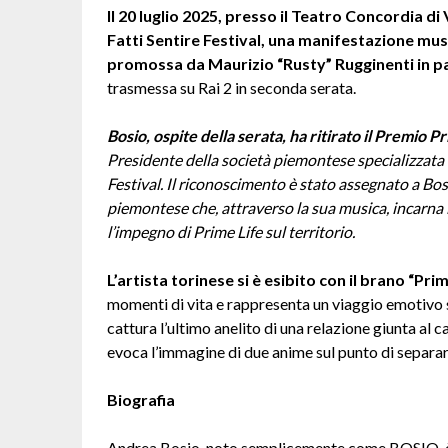
Il 20 luglio 2025, presso il Teatro Concordia di
Fatti Sentire Festival, una manifestazione music
promossa da Maurizio “Rusty” Rugginenti in p
trasmessa su Rai 2 in seconda serata.
Bosio, ospite della serata, ha ritirato il Premio P
Presidente della società piemontese specializzata 
Festival. Il riconoscimento è stato assegnato a Bo
piemontese che, attraverso la sua musica, incarna i 
l’impegno di Prime Life sul territorio.
L’artista torinese si è esibito con il brano “Pri
momenti di vita e rappresenta un viaggio emotivo su
cattura l’ultimo anelito di una relazione giunta al
evoca l’immagine di due anime sul punto di separar
Biografia
Andrea Bosio, noto semplicemente come BOSIO, è un