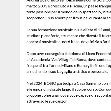
marzo 2003 e cresciuto a Piscina, un paese tranquil
forte passione per il mondo dello spettacolo, inizian
scoprendo il suo amore per il musical durante la s
La sua formazione musicale inizia all’età di 12 anni
studiare pianoforte, strumento che diventa il fulcro
concorsi musicali nel nord Italia, dove inizia a farsi
Dopo aver conseguito il diploma di Liceo Econom
all’Accademia “Art Village” di Roma, dove continu
frequenti tra Torino, Milano e Roma gli offrono l’op
arricchendo il suo bagaglio artistico e personale.
Nel 2024, BOSIO partecipa a Casa Sanremo con il b
e le emozioni vissute lungo il suo percorso. Con qu
propone come una nuova voce capace di raccontare 
attraverso le sue canzoni.