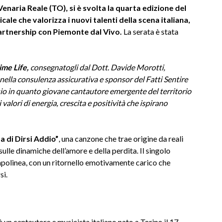
 Venaria Reale (TO), si è svolta la quarta edizione del
ale che valorizza i nuovi talenti della scena italiana,
artnership con Piemonte dal Vivo.
La serata è stata
rime Life,
consegnatogli dal Dott. Davide Morotti,
nella consulenza assicurativa e sponsor del Fatti Sentire
sio in quanto giovane cantautore emergente del territorio
valori di energia, crescita e positività che ispirano
ma di Dirsi Addio”
, una canzone che trae origine da reali
lle dinamiche dell’amore e della perdita. Il singolo
 capolinea, con un ritornello emotivamente carico che
si.
 cantautore e musicista italiano nato a Torino il 17