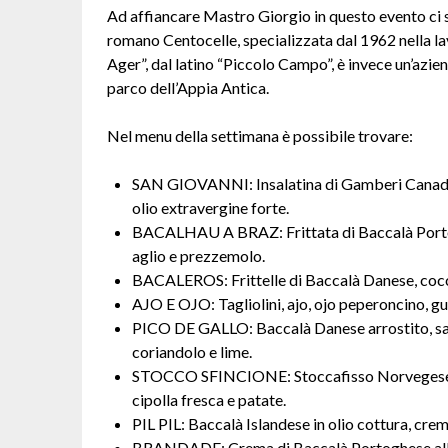
Ad affiancare Mastro Giorgio in questo evento ci s
romano Centocelle, specializzata dal 1962 nella l
Ager”, dal latino “Piccolo Campo”, è invece un’azie
parco dell’Appia Antica.
Nel menu della settimana è possibile trovare:
SAN GIOVANNI: Insalatina di Gamberi Canadesi
olio extravergine forte.
BACALHAU A BRAZ: Frittata di
Baccalà
Porto
aglio e prezzemolo.
BACALEROS: Frittelle di
Baccalà
Danese, cocco
AJO E OJO: Tagliolini, ajo, ojo peperoncino, g
PICO DE GALLO:
Baccalà
Danese arrostito, sa
coriandolo e lime.
STOCCO SFINCIONE: Stoccafisso Norvegese al
cipolla fresca e patate.
PIL PIL:
Baccalà
Islandese in olio cottura, crem
BRANDADE: Crema di
Baccalà
Portoghese all