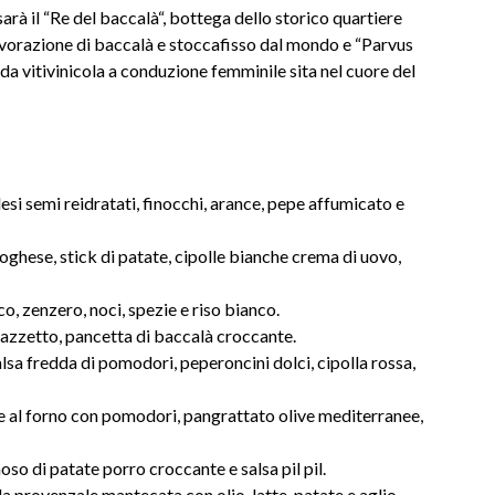
arà il “Re del
baccalà
“, bottega dello storico quartiere
avorazione di
baccalà
e stoccafisso dal mondo e “Parvus
nda vitivinicola a conduzione femminile sita nel cuore del
 semi reidratati, finocchi, arance, pepe affumicato e
ghese, stick di patate, cipolle bianche crema di uovo,
, zenzero, noci, spezie e riso bianco.
uazzetto, pancetta di
baccalà
croccante.
lsa fredda di pomodori, peperoncini dolci, cipolla rossa,
 forno con pomodori, pangrattato olive mediterranee,
oso di patate porro croccante e salsa pil pil.
a provenzale mantecata con olio, latte, patate e aglio.