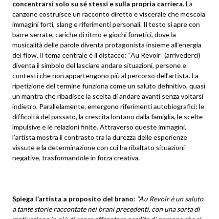
concentrarsi solo su sé stessi e sulla propria carriera.
La
canzone costruisce un racconto diretto e viscerale che mescola
immagini forti, slang e riferimenti personali. Il testo si apre con
barre serrate, cariche di ritmo e giochi fonetici, dove la
musicalità delle parole diventa protagonista insieme all’energia
del flow. Il tema centrale è il distacco: “Au Revoir” (arrivederci)
diventa il simbolo del lasciare andare situazioni, persone e
contesti che non appartengono più al percorso dell’artista. La
ripetizione del termine funziona come un saluto definitivo, quasi
un mantra che ribadisce la scelta di andare avanti senza voltarsi
indietro. Parallelamente, emergono riferimenti autobiografici: le
difficoltà del passato, la crescita lontano dalla famiglia, le scelte
impulsive e le relazioni finite. Attraverso queste immagini,
l’artista mostra il contrasto tra la durezza delle esperienze
vissute e la determinazione con cui ha ribaltato situazioni
negative, trasformandole in forza creativa.
Spiega l’artista a proposito del brano:
“Au Revoir è un saluto
a tante storie raccontate nei brani precedenti, con una sorta di