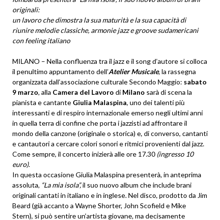
originali:
un lavoro che dimostra la sua maturità e la sua capacità di
riunire melodie classiche, armonie jazz e groove sudamericani
con feeling italiano
MILANO – Nella confluenza tra il jazz e il song d’autore si colloca
il penultimo appuntamento dell’
Atelier Musicale
, la rassegna
organizzata dall’associazione culturale Secondo Maggio:
sabato
9 marzo
, alla
Camera del Lavoro
di
Milano
sarà di scena la
pianista e cantante
Giulia Malaspina
, uno dei talenti più
interessanti e di respiro internazionale emerso negli ultimi anni
in quella terra di confine che porta i jazzisti ad affrontare il
mondo della canzone (originale o storica) e, di converso, cantanti
e cantautori a cercare colori sonori e ritmici provenienti dal jazz.
Come sempre, il concerto inizierà alle ore 17.30
(ingresso 10
euro)
.
In questa occasione Giulia Malaspina presenterà, in anteprima
assoluta,
“La mia isola”,
il suo nuovo album che include brani
originali cantati in italiano e in inglese. Nel disco, prodotto da Jim
Beard (già accanto a Wayne Shorter, John Scofield e Mike
Stern), si può sentire un’artista giovane, ma decisamente