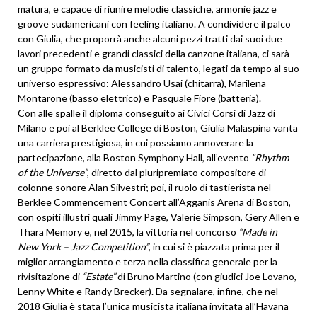
matura, e capace di riunire melodie classiche, armonie jazz e
groove sudamericani con feeling italiano. A condividere il palco
con Giulia, che proporrà anche alcuni pezzi tratti dai suoi due
lavori precedenti e grandi classici della canzone italiana, ci sarà
un gruppo formato da musicisti di talento, legati da tempo al suo
universo espressivo: Alessandro Usai (chitarra), Marilena
Montarone (basso elettrico) e Pasquale Fiore (batteria).
Con alle spalle il diploma conseguito ai Civici Corsi di Jazz di
Milano e poi al Berklee College di Boston, Giulia Malaspina vanta
una carriera prestigiosa, in cui possiamo annoverare la
partecipazione, alla Boston Symphony Hall, all’evento
“Rhythm
of the Universe”
, diretto dal pluripremiato compositore di
colonne sonore Alan Silvestri; poi, il ruolo di tastierista nel
Berklee Commencement Concert all’Agganis Arena di Boston,
con ospiti illustri quali Jimmy Page, Valerie Simpson, Gery Allen e
Thara Memory e, nel 2015, la vittoria nel concorso
“Made in
New York – Jazz Competition”
, in cui si è piazzata prima per il
miglior arrangiamento e terza nella classifica generale per la
rivisitazione di
“Estate”
di Bruno Martino (con giudici Joe Lovano,
Lenny White e Randy Brecker). Da segnalare, infine, che nel
2018 Giulia è stata l’unica musicista italiana invitata all’Havana