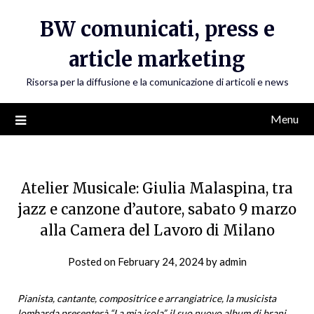
Skip
BW comunicati, press e
to
content
article marketing
Risorsa per la diffusione e la comunicazione di articoli e news
Menu
Atelier Musicale: Giulia Malaspina, tra
jazz e canzone d’autore, sabato 9 marzo
alla Camera del Lavoro di Milano
Posted on
February 24, 2024
by
admin
Pianista, cantante, compositrice e arrangiatrice, la musicista
lombarda presenterà “La mia isola”,
il suo nuovo album di brani