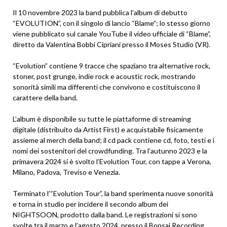
Il 10 novembre 2023 la band pubblica l’album di debutto
“EVOLUTION”, con il singolo di lancio “Blame”; lo stesso giorno
viene pubblicato sul canale YouTube il video ufficiale di “Blame”,
diretto da Valentina Bobbi Cipriani presso il Moses Studio (VR).
“Evolution” contiene 9 tracce che spaziano tra alternative rock,
stoner, post grunge, indie rock e acoustic rock, mostrando
sonorità simili ma differenti che convivono e costituiscono il
carattere della band.
L’album è disponibile su tutte le piattaforme di streaming
digitale (distribuito da Artist First) e acquistabile fisicamente
assieme al merch della band; il cd pack contiene cd, foto, testi e i
nomi dei sostenitori del crowdfunding. Tra l’autunno 2023 e la
primavera 2024 si è svolto l’Evolution Tour, con tappe a Verona,
Milano, Padova, Treviso e Venezia.
Terminato l’“Evolution Tour”, la band sperimenta nuove sonorità
e torna in studio per incidere il secondo album dei
NIGHTSOON, prodotto dalla band. Le registrazioni si sono
svolte tra il marzo e l’agosto 2024, presso il Bonsai Recording