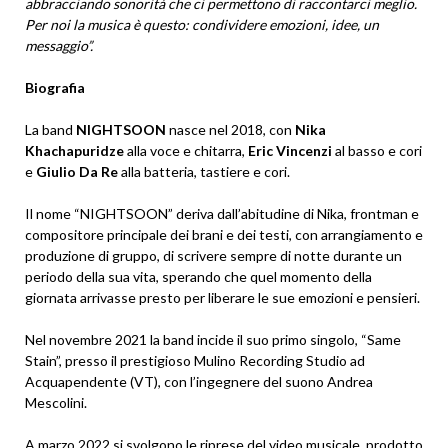
abbracciando sonorità che ci permettono di raccontarci meglio.
Per noi la musica è questo: condividere emozioni, idee, un
messaggio”.
Biografia
La band
NIGHTSOON
nasce nel 2018, con
Nika
Khachapuridze
alla voce e chitarra,
Eric Vincenzi
al basso e cori
e
Giulio Da Re
alla batteria, tastiere e cori.
Il nome “NIGHTSOON” deriva dall’abitudine di Nika, frontman e
compositore principale dei brani e dei testi, con arrangiamento e
produzione di gruppo, di scrivere sempre di notte durante un
periodo della sua vita, sperando che quel momento della
giornata arrivasse presto per liberare le sue emozioni e pensieri.
Nel novembre 2021 la band incide il suo primo singolo, “Same
Stain”, presso il prestigioso Mulino Recording Studio ad
Acquapendente (VT), con l’ingegnere del suono Andrea
Mescolini.
A marzo 2022 si svolgono le riprese del video musicale, prodotto