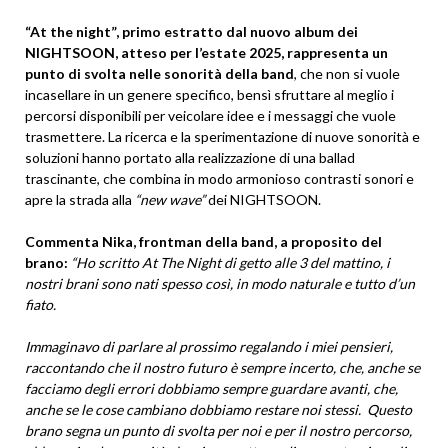
“At the night”, primo estratto dal nuovo album dei
NIGHTSOON, atteso per l’estate 2025, rappresenta un
punto di svolta nelle sonorità della band
, che non si vuole
incasellare in un genere specifico, bensì sfruttare al meglio i
percorsi disponibili per veicolare idee e i messaggi che vuole
trasmettere. La ricerca e la sperimentazione di nuove sonorità e
soluzioni hanno portato alla realizzazione di una ballad
trascinante, che combina in modo armonioso contrasti sonori e
apre la strada alla
“new wave”
dei NIGHTSOON.
Commenta
Nika, frontman della band, a proposito del
brano:
“Ho scritto At The Night di getto alle 3 del mattino, i
nostri brani sono nati spesso così, in modo naturale e tutto d’un
fiato.
Immaginavo di parlare al prossimo regalando i miei pensieri,
raccontando che il nostro futuro è sempre incerto, che, anche se
facciamo degli errori dobbiamo sempre guardare avanti, che,
anche se le cose cambiano dobbiamo restare noi stessi. Questo
brano segna un punto di svolta per noi e per il nostro percorso,