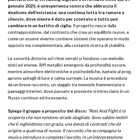
gennaio 2025, è un’esperienza sonora che abbraccia il
dualismo dell’esistenza: una continua lotta tra rumore e
silenzio, dove niente è dato per scontato e tutto può
cambiare in un battito di ciglia.
Il progetto nasce dalla
contrapposizione, dal contrasto che crea un equilibrio nuovo, e
come un essere vivente contiene sistemi che operano in modo
opposto ma complementare, alla costante ricerca di stabilità.
Le sonorità distorte ed i ritmi serrati si fondono con melodie
dolci ed eteree. Riff metallici emergono da profondità oscure,
mentre atmosfere elettroniche e psichedeliche, ispirate al prog,
aprono spiragli di luce e calma surreale. La musica è preceduta
da un breve racconto, un viaggio tra memorie frammentate e
paesaggi interiori, dove passato e presente si intrecciano in un
flusso continuo ed incessante.
Spiega il gruppo a proposito del disco:
“Rest And Fight è la
scoperta che non esistono strade sbagliate. Sono sabbie mobili
che ti inghiottono con grazia, una danza di contrasti che dà
origine a qualcosa di nuovo. Il racconto che accompagna la
musica introduce e completa l’ascolto, in un’interpretazione