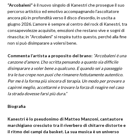
“Arcobaleni”
è il nuovo singolo di Kanestri che prosegue il suo
percorso artistico ed emotivo accompagnando l’ascoltatore
ancora più in profondità verso il disco d’esordio, in uscita a
giugno 2026. L’amore è sempre al centro del rock di Kanestri, tra
consapevolezze acquisite, emozioni che restano vive e sogni di
rinascita; in “Arcobaleni” si respira tutto questo, perché alla fine
non si può disimparare a volersi bene.
Commenta l’artista a proposito del brano:
“Arcobaleni è una
canzone d’amore. L’ho scritta pensando a quanto sia difficile
disimparare a voler bene a qualcuno.
E quando sei a passeggio
tra le tue crepe non puoi che rimanere fottutamente autentico.
Per me è la forma più sincera di terapia. Un modo per provare a
capirmi meglio, accettarmi e trovare la forza di reagire nel caso
la strada dovesse farsi più dura.”
Biografia
Kanestri è lo pseudonimo di Matteo Manzoni, cantautore
marchigiano cresciuto tra il riverbero di chitarre distorte e
il ritmo dei campi da basket. La sua musica è un universo