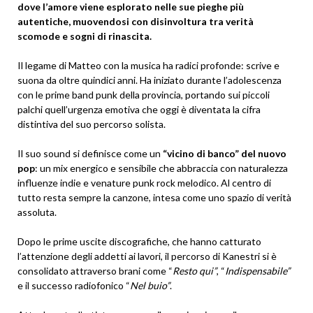
dove l’amore viene esplorato nelle sue pieghe più
autentiche, muovendosi con disinvoltura tra verità
scomode e sogni di rinascita.
Il legame di Matteo con la musica ha radici profonde: scrive e
suona da oltre quindici anni. Ha iniziato durante l’adolescenza
con le prime band punk della provincia, portando sui piccoli
palchi quell’urgenza emotiva che oggi è diventata la cifra
distintiva del suo percorso solista.
Il suo sound si definisce come un
“vicino di banco” del nuovo
pop
: un mix energico e sensibile che abbraccia con naturalezza
influenze indie e venature punk rock melodico. Al centro di
tutto resta sempre la canzone, intesa come uno spazio di verità
assoluta.
Dopo le prime uscite discografiche, che hanno catturato
l’attenzione degli addetti ai lavori, il percorso di Kanestri si è
consolidato attraverso brani come “
Resto qui”
, “
Indispensabile”
e il successo radiofonico “
Nel buio”
.