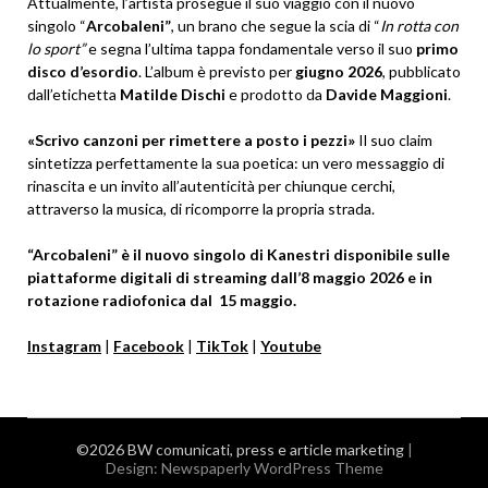
Attualmente, l’artista prosegue il suo viaggio con il nuovo
singolo “
Arcobaleni”
, un brano che segue la scia di “
In rotta con
lo sport”
e segna l’ultima tappa fondamentale verso il suo
primo
disco d’esordio
. L’album è previsto per
giugno 2026
, pubblicato
dall’etichetta
Matilde Dischi
e prodotto da
Davide Maggioni
.
«Scrivo canzoni per rimettere a posto i pezzi»
Il suo claim
sintetizza perfettamente la sua poetica: un vero messaggio di
rinascita e un invito all’autenticità per chiunque cerchi,
attraverso la musica, di ricomporre la propria strada.
“Arcobaleni” è il nuovo singolo di Kanestri disponibile sulle
piattaforme digitali di streaming dall’8 maggio 2026 e in
rotazione radiofonica dal 15 maggio.
Instagram
|
Facebook
|
TikTok
|
Youtube
©2026 BW comunicati, press e article marketing
|
Design:
Newspaperly WordPress Theme