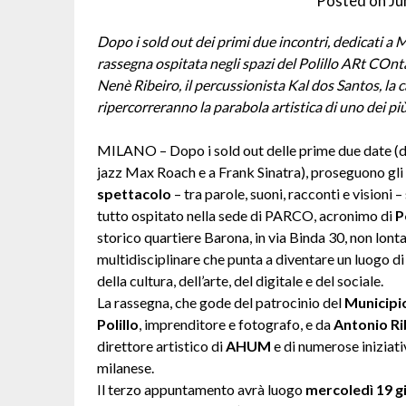
Posted on
Ju
Dopo i sold out dei primi due incontri, dedicati a
rassegna ospitata negli spazi del Polillo ARt COn
Nenè Ribeiro, il percussionista Kal dos Santos, la 
ripercorreranno la parabola artistica di
uno dei pi
MILANO – Dopo i sold out delle prime due date (de
jazz Max Roach e a Frank Sinatra), proseguono gli 
spettacolo
–
tra parole, suoni, racconti e visioni 
tutto ospitato nella sede di PARCO, acronimo di
P
storico quartiere Barona, in
via Binda 30, non lont
multidisciplinare che punta a diventare un luogo 
della cultura, dell’arte, del
digitale e del sociale.
La rassegna, che gode del patrocinio del
Municipi
Polillo
, imprenditore e fotografo, e da
Antonio Ri
direttore artistico di
AHUM
e di numerose iniziat
milanese.
Il terzo appuntamento avrà luogo
mercoledì 19 