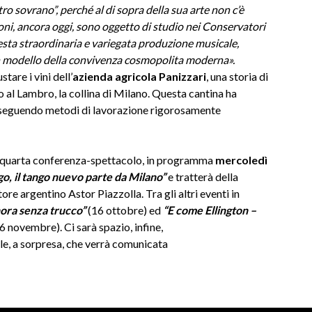
tro sovrano”, perché al di sopra della sua arte non c’è
oni, ancora oggi, sono oggetto di studio nei Conservatori
uesta straordinaria e variegata produzione musicale,
un modello della convivenza cosmopolita moderna
».
tare i vini dell’
azienda agricola Panizzari
, una storia di
 al Lambro, la collina di Milano. Questa cantina ha
, seguendo metodi di lavorazione rigorosamente
la quarta conferenza-spettacolo, in programma
mercoledì
go, il tango nuevo parte da Milano”
e tratterà della
re argentino Astor Piazzolla. Tra gli altri eventi in
ora senza trucco”
(16 ottobre) ed
“E come Ellington –
6 novembre). Ci sarà spazio, infine,
ale, a sorpresa, che verrà comunicata