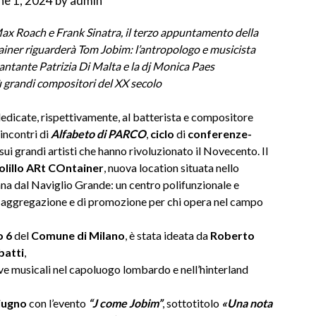
ne 1, 2024
by
admin
 Max Roach e Frank Sinatra,
il terzo appuntamento della
tainer riguarderà Tom Jobim: l’antropologo e musicista
cantante Patrizia Di Malta e la dj Monica Paes
ù grandi compositori del XX secolo
dicate, rispettivamente, al batterista e compositore
incontri di
Alfabeto di PARCO
,
ciclo
di
conferenze-
– sui grandi artisti che hanno rivoluzionato il Novecento. Il
olillo ARt COntainer
, nuova
location situata nello
ana dal
Naviglio Grande: un centro
polifunzionale e
di aggregazione e di promozione per chi opera nel campo
o 6
del
Comune di Milano
, è stata ideata da
Roberto
batti
,
ive
musicali nel capoluogo
lombardo e nell’hinterland
giugno
con l’evento
“J come Jobim”
, sottotitolo
«Una nota