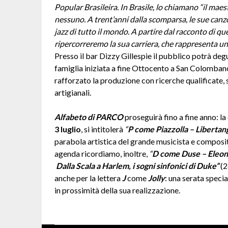
Popular Brasileira. In Brasile, lo chiamano “il maes
nessuno. A trent’anni dalla scomparsa, le sue canz
jazz di tutto il mondo. A partire dal racconto di q
ripercorreremo la sua carriera, che rappresenta 
Presso il bar Dizzy Gillespie il pubblico potrà degus
famiglia iniziata a fine Ottocento a San Colombano
rafforzato la produzione con ricerche qualificate
artigianali.
Alfabeto di PARCO
proseguirà
fino a fine anno: 
3 luglio
, si intitolerà
“
P come Piazzolla – Libertan
parabola artistica del grande musicista e composito
agenda ricordiamo, inoltre,
“
D come Duse – Eleon
Dalla
Scala a Harlem, i sogni
sinfonici di Duke”
(2
anche per la lettera
J
come
Jolly
: una serata speci
in prossimità della sua
realizzazione.