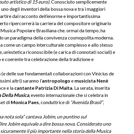
uto artistico di 15 euro).
Conosciuto semplicemente
 uno degli inventori della bossa nova e tra i maggiori
partire dal racconto dell’enorme e importantissima
rto ripercorrerà la carriera del compositore originario
lla Musica Popolare Brasiliana che. ormai da tempo, ha
do un paradigma della convivenza cosmopolita moderna.
ura come un campo interculturale complesso e allo stesso
 un’estetica riconoscibile (e carica di connotati sociali) e
so e coerente tra celebrazione della tradizione e
im (e delle sue fondamentali collaborazioni con Vinicius de
imi altri) saranno l’
antropologo
e
musicista Nenè
oce e la
cantante Patrizia Di Malta
. La serata, inserita
a Della Musica
, evento internazionale che si celebra in
set di
Monica Paes
, conduttrice di
“Avenida Brasil”
,
a nota sola” cantava Jobim, un puntino sul
Dire Jobim equivale a dire bossa nova. Considerato uno
 sicuramente il più importante nella storia della Musica