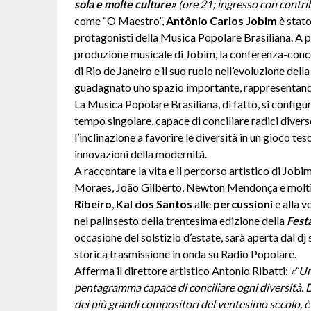
sola e molte culture»
(ore 21; ingresso con contrib
come “O Maestro”,
Antônio Carlos Jobim
è stato
protagonisti della Musica Popolare Brasiliana. A 
produzione musicale di Jobim, la conferenza-conce
di Rio de Janeiro e il suo ruolo nell’evoluzione de
guadagnato uno spazio importante, rappresentan
La Musica Popolare Brasiliana, di fatto, si config
tempo singolare, capace di conciliare radici diverse,
l’inclinazione a favorire le diversità in un gioco te
innovazioni della modernità.
A raccontare la vita e il percorso artistico di Job
Moraes, João Gilberto, Newton Mendonça e moltiss
Ribeiro
,
Kal dos Santos
alle
percussioni
e alla v
nel palinsesto della trentesima edizione della
Fest
occasione del solstizio d’estate, sarà aperta dal dj 
storica trasmissione in onda su Radio Popolare.
Afferma il direttore artistico
Antonio Ribatti:
«
“Un
pentagramma capace di conciliare ogni diversità. 
dei più grandi compositori del ventesimo secolo, è