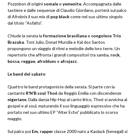
Pozzobon di origini
somale
e
yemenite
. Accompagnata dalle
tastiere e dalle sequenze di Claudio Giordano, porterà sul palco
di Afrobrix il suo mix di
pop
black
come nel suo ultimo singolo
dal titolo “Asfalto”.
Chiude la serata la
formazione
brasiliana
e
congolese
Trio
Brazuka
. Toni Julio, Donat Munzila e Kal dos Santos
propongono un viaggio di ritmi e melodie delle loro terre. Un
repertorio che affronta i grandi compositori tra samba,
rock
,
bossa
,
reggae
,
afroblues
e
afrojazz
.
Le band del sabato
Quattro le band protagoniste della serata. Si parte con la
cantante
R’N’B soul
Thoé
da Reggio Emilia con discendenze
nigeriane
. Dalla danza Hip-Hop al canto lirico, Thoé si avvicina al
gospel e al soul, maturando il suo linguaggio espressivo che ha
portato nel suo ultimo EP “Alter Echo” pubblicato lo scorso
maggio.
Sul palco poi
Em
,
rapper
classe 2000 nato a Kaolack (Senegal) si