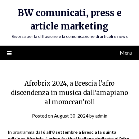
Skip
BW comunicati, press e
to
content
article marketing
Risorsa per la diffusione e la comunicazione di articoli e news
Menu
Afrobrix 2024, a Brescia l’afro
discendenza in musica dall’amapiano
al moroccan’roll
Posted on
August 30, 2024
by
admin
In programma
dal 6 all’8 settembre a Brescia la quinta
edizione Afrobrix
, il
primo festival italiano dedicato all’afro