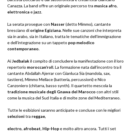
Canazza. La band offre un originale percorso tra
musica
afro
,
elettronica
e
jazz
.
La serata prosegue con
Nasser
(detto Mimmo), cantante
bresciano di
origine Egiziana
. Nelle sue canzoni che interpreta
sia in arabo, sia in Italiano, tratta le tematiche dell’immigrazione
e dell’integrazione su un tappeto
pop melodico
contemporaneo
.
Ai
Jedbalak
il compito di concludere la manifestazione con il loro
repertorio
m
oroccan’
r
ol
l. La formazione nata dall’incontro tra il
cantante Abdallah Ajerrar con Gianluca Sia (mandola, sax,
tastiere), Mimmo Mellace (batteria, percussioni) e Nico
Canzoniero (chitarra, basso synth). Il quartetto mescola la
tradizione
musicale degli Gnawa del Marocco
con altri stili
come la musica del Sud Italia e di molte zone del Mediterraneo.
Tutte le esibizioni saranno anticipate e concluse con le migliori
selezioni
tra
reggae
,
electro
,
afrobeat
,
Hip-Hop
e molto altro ancora. Tutti i set