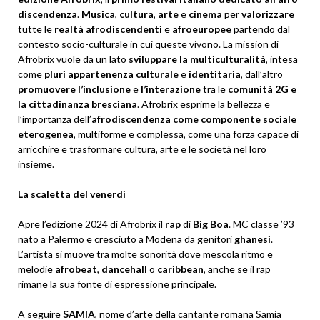
discendenza
.
Musica
,
cultura
,
arte
e
cinema
per
valorizzare
tutte le
realtà
afrodiscendenti
e
afroeuropee
partendo dal
contesto socio-culturale in cui queste vivono. La mission di
Afrobrix vuole da un lato
sviluppare la multiculturalità
, intesa
come
pluri
appartenenza
culturale
e
identitaria
, dall’altro
promuovere
l’inclusione
e
l’interazione
tra le
comunità 2G e
la cittadinanza bresciana
. Afrobrix esprime la bellezza e
l’importanza dell’
afrodiscendenza come componente sociale
eterogenea
, multiforme e complessa, come una forza capace di
arricchire e trasformare cultura, arte e le società nel loro
insieme.
La scaletta del venerdì
Apre l’edizione 2024 di Afrobrix il
rap
di
Big
Boa
. MC classe ’93
nato a Palermo e cresciuto a Modena da genitori
ghanesi
.
L’artista si muove tra molte sonorità dove mescola ritmo e
melodie
afrobeat
,
dancehall
o
caribbean
, anche se il rap
rimane la sua fonte di espressione principale.
A seguire
SAMIA
, nome d’arte della cantante romana Samia