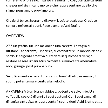
torneremo o forse no. Intanto vi salutiamo così, con due canzoni
che per noi significano molto e che rappresentano quello che
siamo, pensiamo e proviamo ora.
Grazie di tutto, Speriamo di avervi lasciato qualcosa. Credete
sempre nei vostri sogni. Pace e amore Acid Brains
OVERVIEW
27 è un graffio, un urlo ma anche una carezza. La voglia di
rifiutare l’ apparenza, l’ ipocrisia, di combattere un mondo cieco e
sordo. L’ esigenza emotiva di credere in qualcosa di vero; di
restare essere umani. Musicalmente si muove tra alternative
rock, grunge, post punk e punk.
Semplicemente è rock. I brani sono brevi, diretti, essenziali, il
sound potente ma attento alla melodia.
APPARENZA è un brano rabbioso, potente e selvaggio. Un
vaffa.. alla società di oggi e i suoi costumi. Con i suoi cambi di
dinamica sintetizza e rappresenta il sound degli Acid Brains oggi.