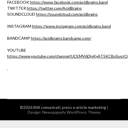
FACEBOOK
https://www.facebook.com/acidbrains.band
TWITTER
https://twitter.com/AcidBrains
SOUNDCLOUD
https://soundcloud.com/acidbrains
INSTAGRAM
https://www.instagram.com/acidbrains.band
BANDCAMP
https://acidbrains.bandcamp.com/
YOUTUBE
https://www.youtube.com/channel/UCEMV6DjvKyAT5KCBoSust
©2026 BW comunicati, press e article marketing
|
Design:
Newspaperly WordPress Theme