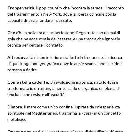
Troppe verità
. Il pop-country che incontra la strada. Il racconto
del trasferimento a New York, dove la libertà coincide con la
capacità di lasciar andare il passato.
Che c’è
. La bellezza dell’imperfezione. Registrata con un mal di
gola che ne accentua la delicatezza, è una traccia che ignora la
tecnica per cercare il contatto.
Altrodove
. Un limbo interiore tradotto in frequenze. La ricerca
di quel luogo non geografico dove le ansie svaniscono e le idee
tornano a fiorire.
Come stella cadente
. Un’evoluzione materica: nata lo-fi, si è
trasformata in un arrangiamento caldo e organico, emblema di
una luce che resiste all’oscurità.
Dimora
. Il mare come unico confine. Ispirata da un’esperienza
spirituale nel Mediterraneo, trasforma la «
casa
» in un concetto
metafisico.
Quando non c’eri tu
. Una storia di rivalsa, di riequilibrio, riflessa