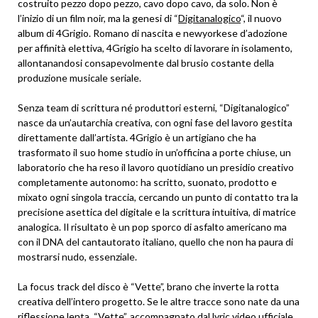
costruito pezzo dopo pezzo, cavo dopo cavo, da solo. Non è
l’inizio di un film noir, ma la genesi di “
Digitanalogico
“, il nuovo
album di 4Grigio. Romano di nascita e newyorkese d’adozione
per affinità elettiva, 4Grigio ha scelto di lavorare in isolamento,
allontanandosi consapevolmente dal brusio costante della
produzione musicale seriale.
Senza team di scrittura né produttori esterni, “Digitanalogico”
nasce da un’autarchia creativa, con ogni fase del lavoro gestita
direttamente dall’artista. 4Grigio è un artigiano che ha
trasformato il suo home studio in un’officina a porte chiuse, un
laboratorio che ha reso il lavoro quotidiano un presidio creativo
completamente autonomo: ha scritto, suonato, prodotto e
mixato ogni singola traccia, cercando un punto di contatto tra la
precisione asettica del digitale e la scrittura intuitiva, di matrice
analogica. Il risultato è un pop sporco di asfalto americano ma
con il DNA del cantautorato italiano, quello che non ha paura di
mostrarsi nudo, essenziale.
La focus track del disco è “Vette”, brano che inverte la rotta
creativa dell’intero progetto. Se le altre tracce sono nate da una
riflessione lenta, “Vette”, accompagnato dal lyric video ufficiale,