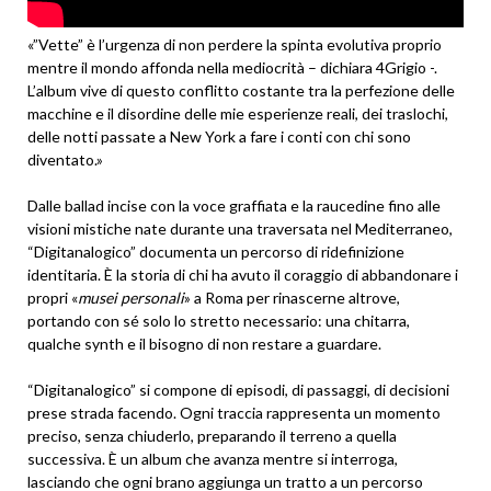
«”Vette” è l’urgenza di non perdere la spinta evolutiva proprio
mentre il mondo affonda nella mediocrità – dichiara 4Grigio -.
L’album vive di questo conflitto costante tra la perfezione delle
macchine e il disordine delle mie esperienze reali, dei traslochi,
delle notti passate a New York a fare i conti con chi sono
diventato.»
Dalle ballad incise con la voce graffiata e la raucedine fino alle
visioni mistiche nate durante una traversata nel Mediterraneo,
“Digitanalogico” documenta un percorso di ridefinizione
identitaria. È la storia di chi ha avuto il coraggio di abbandonare i
propri «
musei personali
» a Roma per rinascerne altrove,
portando con sé solo lo stretto necessario: una chitarra,
qualche synth e il bisogno di non restare a guardare.
“Digitanalogico” si compone di episodi, di passaggi, di decisioni
prese strada facendo. Ogni traccia rappresenta un momento
preciso, senza chiuderlo, preparando il terreno a quella
successiva. È un album che avanza mentre si interroga,
lasciando che ogni brano aggiunga un tratto a un percorso