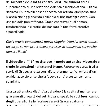
del racconto c’è la
lotta contro i disturbi alimentari
e il
superamento di una relazione violenta e manipolatoria. Il titolo
richiama il punto più basso toccato dall’artista, quel peso sulla
bilancia che oggi diventa il simbolo di una battaglia vinta. Con
una melodia pop raffinata, Grace esorcizza i suoi demoni,
trasformando le cicatrici del passato in una forza creativa
straordinaria.
Così l’artista commenta il nuovo singolo:
“
Non ha senso abitare
un corpo se non provi amore per esso. Io abitavo un corpo che
non era il mio”
Il videoclip di “46” restituisce in modo autentico, viscerale e
crudo le emozioni narrate nel brano
. Ripercorre senza filtri la
storia di
Grace
: la lotta con i disturbi alimentari e l’ombra di un
ex fidanzato violento che la faceva sentire costantemente
sbagliata.
Una caratteristica distintiva del video è la scelta di mantenere
gli elementi di realtà del set: trovano spazio
le voci fuori campo
degli operatori
e le
lacrime vere
di Grace, scaturite