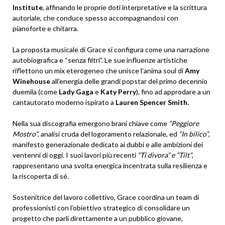
Institute
, affinando le proprie doti interpretative e la scrittura
autoriale, che conduce spesso accompagnandosi con
pianoforte e chitarra.
La proposta musicale di Grace si configura come una narrazione
autobiografica e “senza filtri”. Le sue influenze artistiche
riflettono un mix eterogeneo che unisce l’anima soul di
Amy
Winehouse
all’energia delle grandi popstar del primo decennio
duemila (come
Lady Gaga
e
Katy Perry
), fino ad approdare a un
cantautorato moderno ispirato a
Lauren Spencer Smith.
Nella sua discografia emergono brani chiave come
“Peggiore
Mostro”
, analisi cruda del logoramento relazionale, ed
“In bilico”
,
manifesto generazionale dedicato ai dubbi e alle ambizioni dei
ventenni di oggi. I suoi lavori più recenti
“Ti divora” e “Tilt”
,
rappresentano una svolta energica incentrata sulla resilienza e
la riscoperta di sé.
Sostenitrice del lavoro collettivo, Grace coordina un team di
professionisti con l’obiettivo strategico di consolidare un
progetto che parli direttamente a un pubblico giovane,