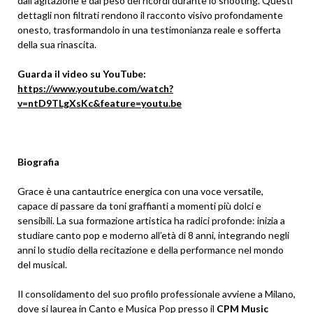
dall’agitazione e dal peso dei ricordi durante lo shooting. Questi
dettagli non filtrati rendono il racconto visivo profondamente
onesto, trasformandolo in una testimonianza reale e sofferta
della sua rinascita.
Guarda il video su YouTube:
https://www.youtube.com/watch?
v=ntD9TLgXsKc&feature=youtu.be
Biografia
Grace è una cantautrice energica con una voce versatile,
capace di passare da toni graffianti a momenti più dolci e
sensibili. La sua formazione artistica ha radici profonde: inizia a
studiare canto pop e moderno all’età di 8 anni, integrando negli
anni lo studio della recitazione e della performance nel mondo
del musical.
Il consolidamento del suo profilo professionale avviene a Milano,
dove si laurea in Canto e Musica Pop presso il
CPM Music