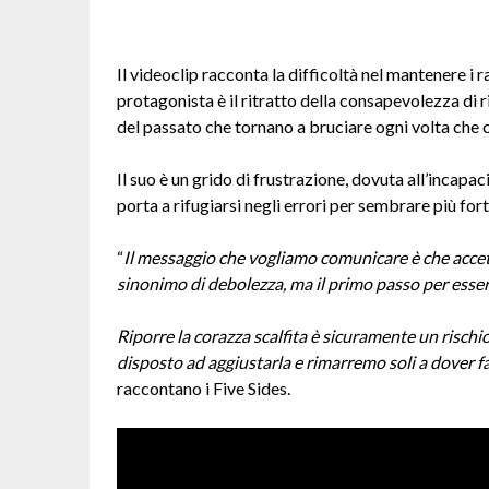
Il videoclip racconta la difficoltà nel mantenere i 
protagonista è il ritratto della consapevolezza di r
del passato che tornano a bruciare ogni volta che 
Il suo è un grido di frustrazione, dovuta all’incapa
porta a rifugiarsi negli errori per sembrare più fort
“
Il messaggio che vogliamo comunicare è che accettar
sinonimo di debolezza, ma il primo passo per esser
Riporre la corazza scalfita è sicuramente un risch
disposto ad aggiustarla e rimarremo soli a dover far
raccontano i Five Sides.