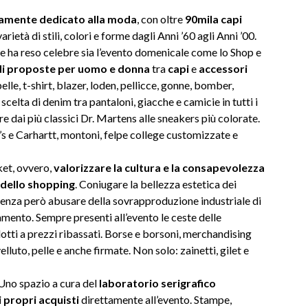
ramente dedicato alla moda
, con oltre
90mila capi
rietà di stili, colori e forme dagli Anni ’60 agli Anni ’00.
he ha reso celebre sia l’evento domenicale come lo Shop e
 di proposte per uomo e donna
tra
capi
e
accessori
elle, t-shirt, blazer, loden, pellicce, gonne, bomber,
scelta di denim tra pantaloni, giacche e camicie in tutti i
re dai più classici Dr. Martens alle sneakers più colorate.
’s e Carhartt, montoni, felpe college customizzate e
ket, ovvero,
valorizzare la cultura e la consapevolezza
 dello shopping
. Coniugare la bellezza estetica dei
, senza però abusare della sovrapproduzione industriale di
mento. Sempre presenti all’evento le ceste delle
otti a prezzi ribassati. Borse e borsoni, merchandising
elluto, pelle e anche firmate. Non solo: zainetti, gilet e
 Uno spazio a cura del
laboratorio
serigrafico
i propri acquisti
direttamente all’evento. Stampe,