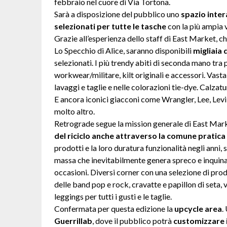
febbraio nel cuore di Via Tortona.
Sarà a disposizione del pubblico uno
spazio inte
selezionati per tutte le tasche
con la più ampia va
Grazie all’esperienza dello staff di East Market, c
Lo Specchio di Alice, saranno disponibili
migliaia
selezionati. I più trendy abiti di seconda mano tra p
workwear/militare, kilt originali e accessori. Vasta 
lavaggi e taglie e nelle colorazioni tie-dye. Calzatu
E ancora iconici giacconi come Wrangler, Lee, Levi
molto altro.
Retrograde segue la mission generale di East Mar
del riciclo anche attraverso la comune pratica
prodotti e la loro duratura funzionalità negli anni
massa che inevitabilmente genera spreco e inquina
occasioni. Diversi corner con una selezione di prod
delle band pop e rock, cravatte e papillon di seta, v
leggings per tutti i gusti e le taglie.
Confermata per questa edizione la
upcycle area
.
Guerrillab
, dove il pubblico potrà
customizzare