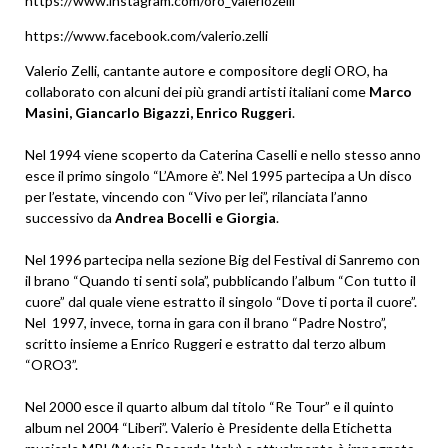
https://www.instagram.com/oro_valeriozelli
https://www.facebook.com/valerio.zelli
Valerio Zelli, cantante autore e compositore degli ORO, ha
collaborato con alcuni dei più grandi artisti italiani come
Marco
Masini, Giancarlo Bigazzi, Enrico Ruggeri
.
Nel 1994 viene scoperto da Caterina Caselli e nello stesso anno
esce il primo singolo “L’Amore è”. Nel 1995 partecipa a Un disco
per l’estate, vincendo con “Vivo per lei”, rilanciata l’anno
successivo da
Andrea Bocelli e Giorgia
.
Nel 1996 partecipa nella sezione Big del Festival di Sanremo con
il brano “Quando ti senti sola”, pubblicando l’album “Con tutto il
cuore” dal quale viene estratto il singolo “Dove ti porta il cuore”.
Nel 1997, invece, torna in gara con il brano “Padre Nostro”,
scritto insieme a Enrico Ruggeri e estratto dal terzo album
“ORO3”.
Nel 2000 esce il quarto album dal titolo “Re Tour” e il quinto
album nel 2004 “Liberi”. Valerio è Presidente della Etichetta