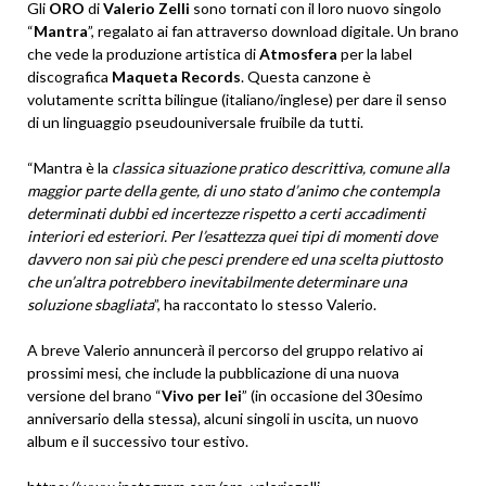
Gli
ORO
di
Valerio Zelli
sono tornati con il loro nuovo singolo
“
Mantra
”, regalato ai fan attraverso download digitale. Un brano
che vede la produzione artistica di
Atmosfera
per la label
discografica
Maqueta Records
. Questa canzone è
volutamente scritta bilingue (italiano/inglese) per dare il senso
di un linguaggio pseudouniversale fruibile da tutti.
“Mantra è la
classica situazione pratico descrittiva, comune alla
maggior parte della gente, di uno stato d’animo che contempla
determinati dubbi ed incertezze rispetto a certi accadimenti
interiori ed esteriori. Per l’esattezza quei tipi di momenti dove
davvero non sai più che pesci prendere ed una scelta piuttosto
che un’altra potrebbero inevitabilmente determinare una
soluzione sbagliata
”, ha raccontato lo stesso Valerio.
A breve Valerio annuncerà il percorso del gruppo relativo ai
prossimi mesi, che include la pubblicazione di una nuova
versione del brano “
Vivo per lei
” (in occasione del 30esimo
anniversario della stessa), alcuni singoli in uscita, un nuovo
album e il successivo tour estivo.