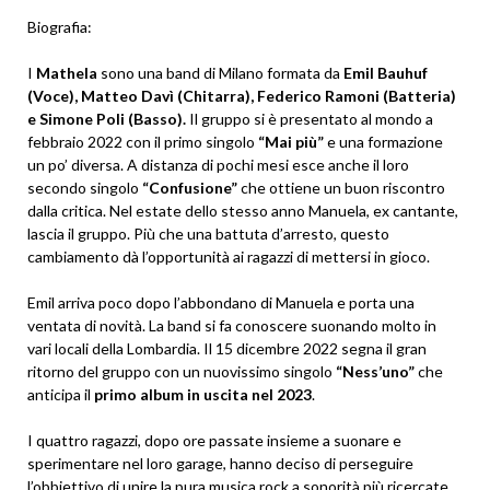
Biografia:
I
Mathela
sono una band di Milano formata da
Emil Bauhuf
(Voce), Matteo Davì (Chitarra), Federico Ramoni (Batteria)
e Simone Poli (Basso).
Il gruppo si è presentato al mondo a
febbraio 2022 con il primo singolo
“Mai più”
e una formazione
un po’ diversa. A distanza di pochi mesi esce anche il loro
secondo singolo
“Confusione”
che ottiene un buon riscontro
dalla critica. Nel estate dello stesso anno Manuela, ex cantante,
lascia il gruppo. Più che una battuta d’arresto, questo
cambiamento dà l’opportunità ai ragazzi di mettersi in gioco.
Emil arriva poco dopo l’abbondano di Manuela e porta una
ventata di novità. La band si fa conoscere suonando molto in
vari locali della Lombardia. Il 15 dicembre 2022 segna il gran
ritorno del gruppo con un nuovissimo singolo
“Ness’uno”
che
anticipa il
primo album in uscita nel 2023
.
I quattro ragazzi, dopo ore passate insieme a suonare e
sperimentare nel loro garage, hanno deciso di perseguire
l’obbiettivo di unire la pura musica rock a sonorità più ricercate