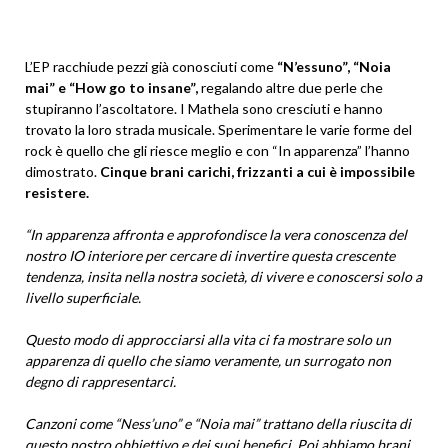
L’EP racchiude pezzi già conosciuti come
“N’essuno”, “Noia
mai” e “How go to insane”,
regalando altre due perle che
stupiranno l’ascoltatore. I Mathela sono cresciuti e hanno
trovato la loro strada musicale. Sperimentare le varie forme del
rock è quello che gli riesce meglio e con “In apparenza” l’hanno
dimostrato.
Cinque brani carichi, frizzanti a cui è impossibile
resistere.
“In apparenza affronta e approfondisce la vera conoscenza del
nostro IO interiore per cercare di invertire questa crescente
tendenza, insita nella nostra società, di vivere e conoscersi solo a
livello superficiale.
Questo modo di approcciarsi alla vita ci fa mostrare solo un
apparenza di quello che siamo veramente, un surrogato non
degno di rappresentarci.
Canzoni come “Ness’uno” e “Noia mai” trattano della riuscita di
questo nostro obbiettivo e dei suoi benefici. Poi abbiamo brani