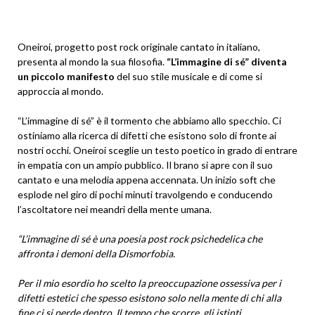
Oneiroi, progetto post rock originale cantato in italiano,
presenta al mondo la sua filosofia.
“L’immagine di sé” diventa
un piccolo manifesto
del suo stile musicale e di come si
approccia al mondo.
“L’immagine di sé” è il tormento che abbiamo allo specchio. Ci
ostiniamo alla ricerca di difetti che esistono solo di fronte ai
nostri occhi. Oneiroi sceglie un testo poetico in grado di entrare
in empatia con un ampio pubblico. Il brano si apre con il suo
cantato e una melodia appena accennata. Un inizio soft che
esplode nel giro di pochi minuti travolgendo e conducendo
l’ascoltatore nei meandri della mente umana.
“L’immagine di sé è una poesia post rock psichedelica che
affronta i demoni della Dismorfobia.
Per il mio esordio ho scelto la preoccupazione ossessiva per i
difetti estetici che spesso esistono solo nella mente di chi alla
fine ci si perde dentro. Il tempo che scorre, gli istinti