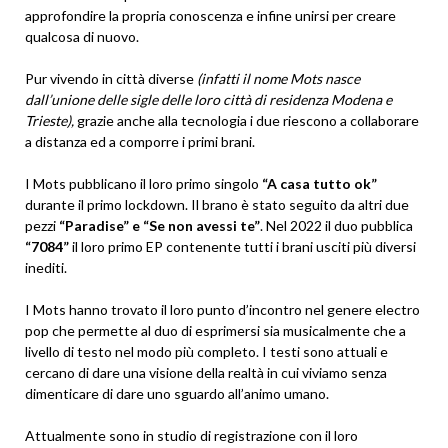
approfondire la propria conoscenza e infine unirsi per creare
qualcosa di nuovo.
Pur vivendo in città diverse
(infatti il nome Mots nasce
dall’unione delle sigle delle loro città di residenza Modena e
Trieste),
grazie anche alla tecnologia i due riescono a collaborare
a distanza ed a comporre i primi brani.
I Mots pubblicano il loro primo singolo
“A casa tutto ok”
durante il primo lockdown. Il brano è stato seguito da altri due
pezzi
“Paradise” e “Se non avessi te”
. Nel 2022 il duo pubblica
“7084”
il loro primo EP contenente tutti i brani usciti più diversi
inediti.
I Mots hanno trovato il loro punto d’incontro nel genere electro
pop che permette al duo di esprimersi sia musicalmente che a
livello di testo nel modo più completo. I testi sono attuali e
cercano di dare una visione della realtà in cui viviamo senza
dimenticare di dare uno sguardo all’animo umano.
Attualmente sono in studio di registrazione con il loro