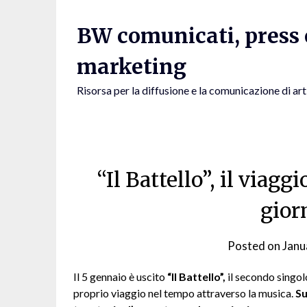
Skip
to
BW comunicati, press e
content
marketing
Risorsa per la diffusione e la comunicazione di art
“Il Battello”, il viag
gior
Posted on
Janu
Il 5 gennaio è uscito
“Il Battello”,
il secondo singol
proprio viaggio nel tempo attraverso la musica.
Su