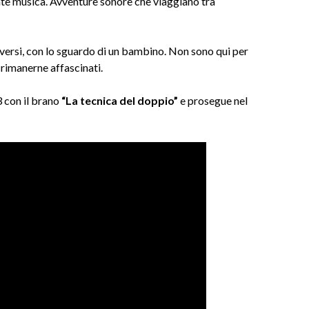
ate musica. Avventure sonore che viaggiano tra
ersi, con lo sguardo di un bambino. Non sono qui per
 rimanerne affascinati.
3 con il brano
“La tecnica del doppio”
e prosegue nel