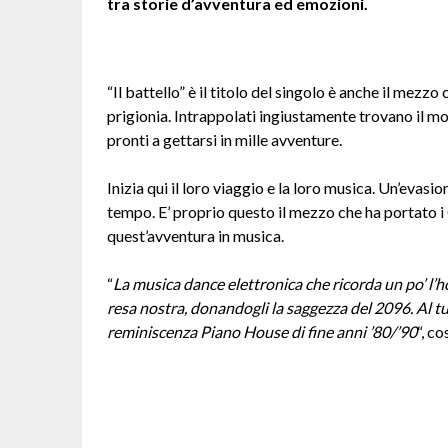
tra storie d’avventura ed emozioni.
“Il battello” è il titolo del singolo è anche il mez
prigionia. Intrappolati ingiustamente trovano il mod
pronti a gettarsi in mille avventure.
Inizia qui il loro viaggio e la loro musica. Un’evasio
tempo. E’ proprio questo il mezzo che ha portato 
quest’avventura in musica.
“
La musica dance elettronica che ricorda un po’ l’ho
resa nostra, donandogli la saggezza del 2096. Al 
reminiscenza Piano House di fine anni ’80/’90
“, c