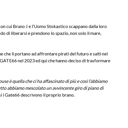
zo con cui Bruno J e l’Uomo Stokastico scappano dalla loro
o di liberarsi e prendono lo spazio, non solo il mare,
ne che li portano ad affrontare pirati del futuro e salti nel
i GATE66 nel 2023 ed qui che hanno deciso di trasformare
use è quella che ci ha affascinato di più e così l’abbiamo
tutto abbiamo mescolato un avvincente giro di piano di
osì i Gate66 descrivono il proprio brano.